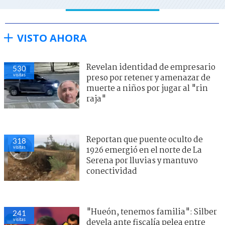
VISTO AHORA
Revelan identidad de empresario
530
visitas
preso por retener y amenazar de
muerte a niños por jugar al "rin
raja"
Reportan que puente oculto de
318
visitas
1926 emergió en el norte de La
Serena por lluvias y mantuvo
conectividad
"Hueón, tenemos familia": Silber
241
visitas
devela ante fiscalía pelea entre