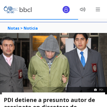
Notas >
Noticia
PDI
PDI detiene a presunto autor de
asesinato en discoteca de