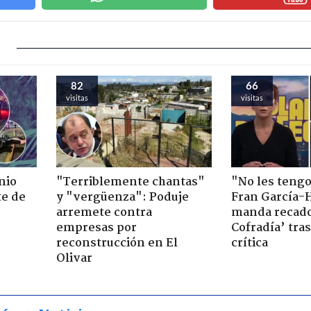
82
66
visitas
visitas
nio
"Terriblemente chantas"
"No les teng
te de
y "vergüenza": Poduje
Fran García-
arremete contra
manda recado
empresas por
Cofradía’ tras
reconstrucción en El
crítica
Olivar