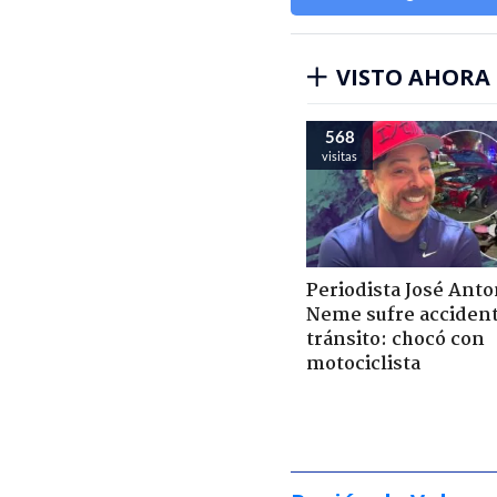
VISTO AHORA
568
visitas
Periodista José Anto
Neme sufre acciden
tránsito: chocó con
motociclista