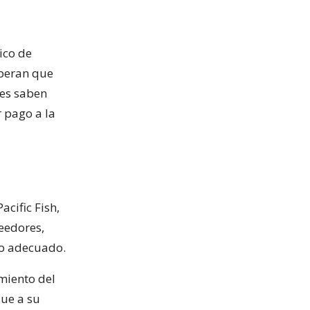
ico de
speran que
nes saben
 pago a la
acific Fish,
eedores,
zo adecuado.
amiento del
que a su