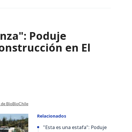
nza": Poduje
nstrucción en El
a de BioBioChile
Relacionados
"Esta es una estafa": Poduje