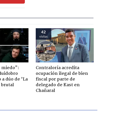
42
visitas
o miedo":
Contraloría acredita
Huidobro
ocupación ilegal de bien
 a dúo de ’La
fiscal por parte de
 brutal
delegado de Kast en
Chañaral