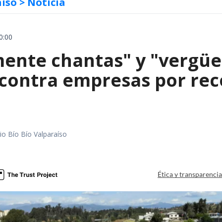
aíso
> Noticia
0:00
mente chantas" y "vergüe
contra empresas por reco
io Bío Bío Valparaíso
a
Ética y transparenci