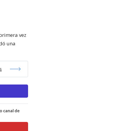
primera vez
ndó una
s
o canal de