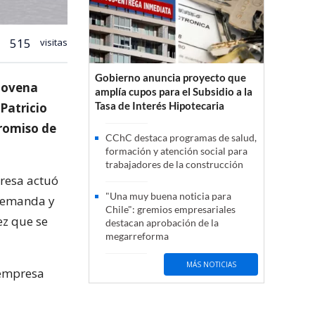
515
visitas
Gobierno anuncia proyecto que
 novena
amplía cupos para el Subsidio a la
Tasa de Interés Hipotecaria
Patricio
promiso de
CChC destaca programas de salud,
formación y atención social para
trabajadores de la construcción
resa actuó
"Una muy buena noticia para
 demanda y
Chile": gremios empresariales
ez que se
destacan aprobación de la
megarreforma
MÁS NOTICIAS
 empresa