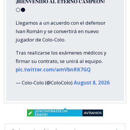
¡𝐁𝐈𝐄𝐍𝐕𝐄𝐍𝐈𝐃𝐎 𝐀𝐋 𝐄𝐓𝐄𝐑𝐍𝐎 𝐂𝐀𝐌𝐏𝐄𝐎́𝐍!
⚪⚫
Llegamos a un acuerdo con el defensor
Ivan Román y se convertirá en nuevo
jugador de Colo-Colo.
Tras realizarse los exámenes médicos y
firmar su contrato, se unirá al equipo.
pic.twitter.com/amVbnRK7GQ
— Colo-Colo (@ColoColo)
August 8, 2026
¿ENCONTRASTE UN
AVÍSANOS
ERROR?