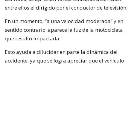
entre ellos el dirigido por el conductor de televisión.
En un momento, “a una velocidad moderada” y en
sentido contrario, aparece la luz de la motocicleta
que resultó impactada.
Esto ayuda a dilucidar en parte la dinámica del
accidente, ya que se logra apreciar que el vehículo
rojo en el que se desplazaba el conductor de Mucho
Gusto estaba detenido, pero lo que falta por
dilucidar es si Neme habría puesto en marcha su
vehículo con luz roja.
Por otra parte y, según el mismo video, el
motociclista no será el responsable, algo que
deberá determinar la justicia.