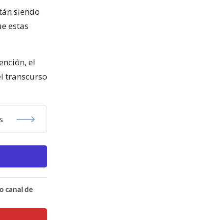
stán siendo
ue estas
ención, el
l transcurso
s
o canal de