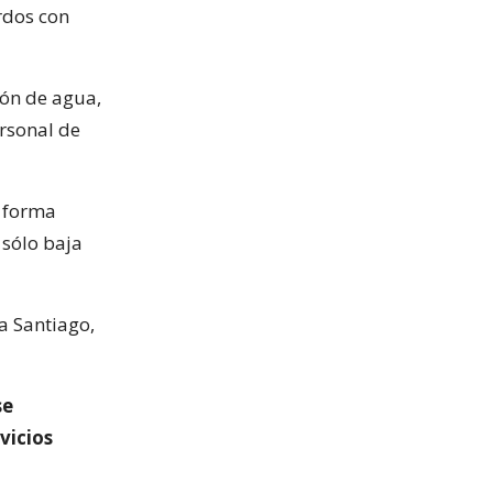
rdos con
ón de agua,
ersonal de
e forma
 sólo baja
a Santiago,
se
vicios