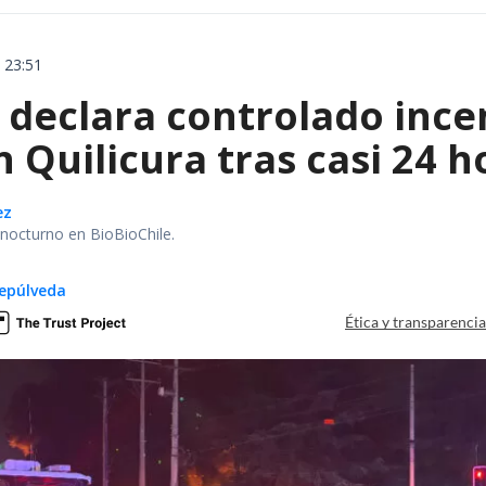
 23:51
declara controlado ince
 Quilicura tras casi 24 
ez
r nocturno en BioBioChile.
epúlveda
Ética y transparenci