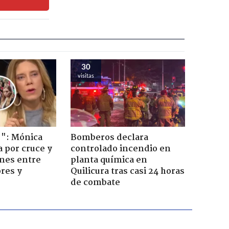
30
visitas
!": Mónica
Bomberos declara
a por cruce y
controlado incendio en
ones entre
planta química en
res y
Quilicura tras casi 24 horas
de combate