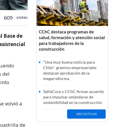
609
visitas
CChC destaca programas de
l Base de
salud, formación y atención social
para trabajadores de la
asistencial
construcción
"Una muy buena noticia para
cuando
Chile": gremios empresariales
 del
destacan aprobación de la
megarreforma
cinto
SalfaCorp y CChC firman acuerdo
para impulsar estándares de
sostenibilidad en la construcción
se volvió a
MÁS NOTICIAS
cuadrilla de