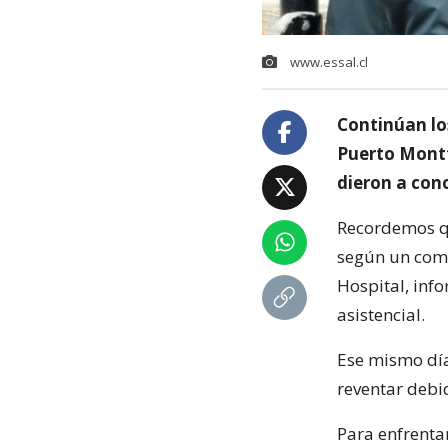
www.essal.cl
Continúan lo
Puerto Montt
dieron a con
Recordemos qu
según un com
Hospital, info
asistencial.
Ese mismo día,
reventar debi
Para enfrentar