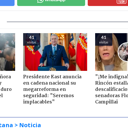
41
41
visitas
visitas
eñora
Presidente Kast anuncia
"¡Me indigna
y
en cadena nacional su
Rincón estall
 duro
megarreforma en
descalificaci
el
seguridad: "Seremos
senadoras Flo
implacables"
Campillai
tana
> Noticia