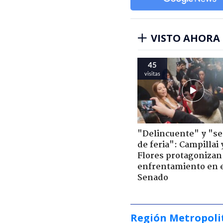
VISTO AHORA
45
visitas
"Delincuente" y "s
de feria": Campillai 
Flores protagonizan
enfrentamiento en 
Senado
Región Metropoli