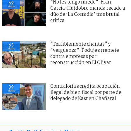
"No les tengo miedo": Fran
69
visitas
García-Huidobro manda recado a
dúo de ’La Cofradía’ tras brutal
crítica
"Terriblemente chantas" y
63
visitas
"vergüenza": Poduje arremete
contra empresas por
reconstrucción en El Olivar
Contraloría acredita ocupación
39
visitas
ilegal de bien fiscal por parte de
delegado de Kast en Chañaral