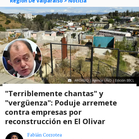
Región De Valparaíso
> Noticia
ARCHIVO | Agencia UNO | Edición BBCL
"Terriblemente chantas" y
"vergüenza": Poduje arremete
contra empresas por
reconstrucción en El Olivar
Fabián Corrotea