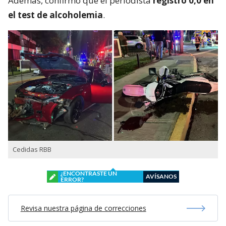
Además, confirmó que el periodista
registró 0,0 en
el test de alcoholemia
.
Cedidas RBB
¿ENCONTRASTE UN
AVÍSANOS
ERROR?
Revisa nuestra página de correcciones