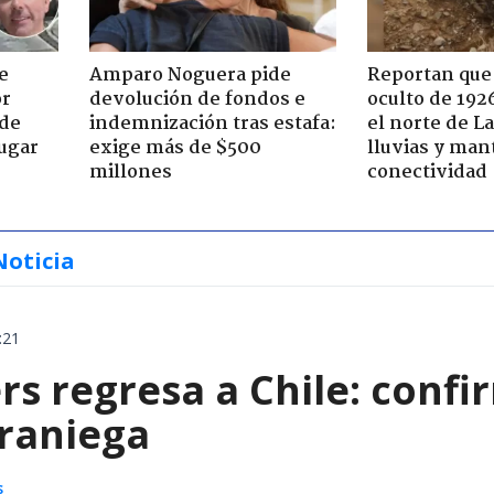
e
Amparo Noguera pide
Reportan que
or
devolución de fondos e
oculto de 192
 de
indemnización tras estafa:
el norte de L
jugar
exige más de $500
lluvias y man
millones
conectividad
Noticia
:21
rs regresa a Chile: confi
eraniega
s