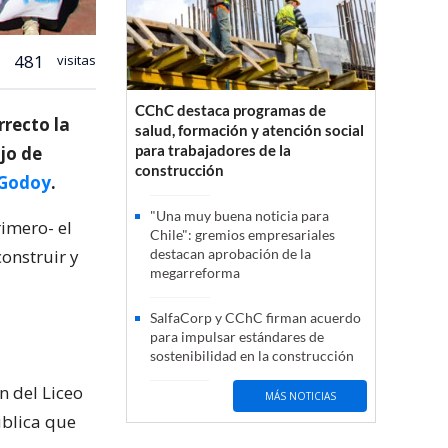
481
visitas
CChC destaca programas de
rrecto la
salud, formación y atención social
para trabajadores de la
jo de
construcción
 Godoy
.
"Una muy buena noticia para
imero- el
Chile": gremios empresariales
onstruir y
destacan aprobación de la
megarreforma
SalfaCorp y CChC firman acuerdo
para impulsar estándares de
sostenibilidad en la construcción
n del Liceo
MÁS NOTICIAS
ública que