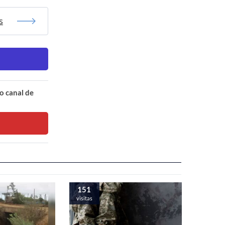
s
o canal de
151
visitas