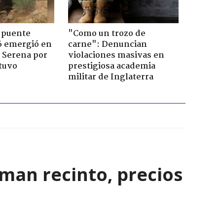
 puente
"Como un trozo de
6 emergió en
carne": Denuncian
a Serena por
violaciones masivas en
tuvo
prestigiosa academia
militar de Inglaterra
rman recinto, precios