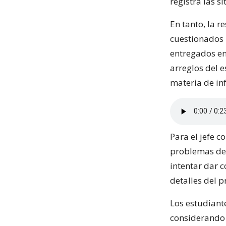
registra las 
En tanto, la 
cuestionados 
entregados en 
arreglos del 
materia de in
Para el jefe 
problemas de 
intentar dar c
detalles del 
Los estudiant
considerando 