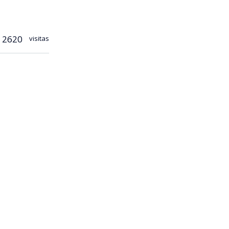
2620
visitas
Grohl
se
Tour’.
que Estadio
neros.
iza el