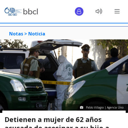
Notas >
Noticia
Pablo Villagra | Agencia Uno
Detienen a mujer de 62 años
acusada de asesinar a su hijo a