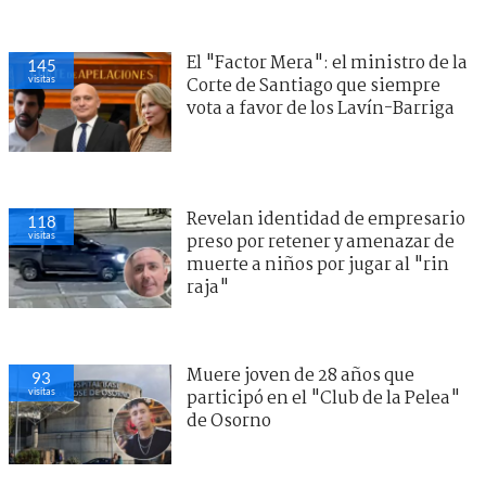
El "Factor Mera": el ministro de la
145
visitas
Corte de Santiago que siempre
vota a favor de los Lavín-Barriga
Revelan identidad de empresario
118
visitas
preso por retener y amenazar de
muerte a niños por jugar al "rin
raja"
Muere joven de 28 años que
93
visitas
participó en el "Club de la Pelea"
de Osorno