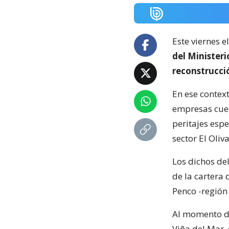
Este viernes e
del Minister
reconstrucci
En ese context
empresas cuest
peritajes espe
sector El Oliva
Los dichos de
de la cartera 
Penco -región 
Al momento de 
Viña del Mar,