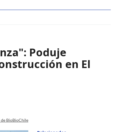
nza": Poduje
nstrucción en El
a de BioBioChile