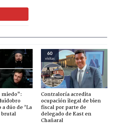
60
visitas
o miedo":
Contraloría acredita
Huidobro
ocupación ilegal de bien
 a dúo de ’La
fiscal por parte de
 brutal
delegado de Kast en
Chañaral