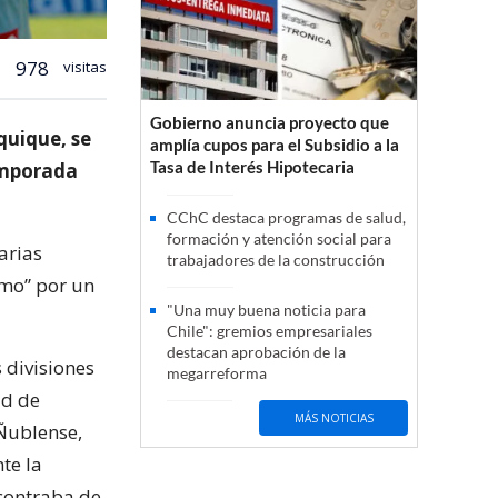
978
visitas
Gobierno anuncia proyecto que
quique, se
amplía cupos para el Subsidio a la
Tasa de Interés Hipotecaria
temporada
CChC destaca programas de salud,
formación y atención social para
arias
trabajadores de la construcción
amo” por un
"Una muy buena noticia para
Chile": gremios empresariales
destacan aprobación de la
s divisiones
megarreforma
ad de
MÁS NOTICIAS
 Ñublense,
te la
contraba de