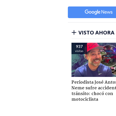
VISTO AHORA
937
visitas
Periodista José Anto
Neme sufre acciden
tránsito: chocó con
motociclista