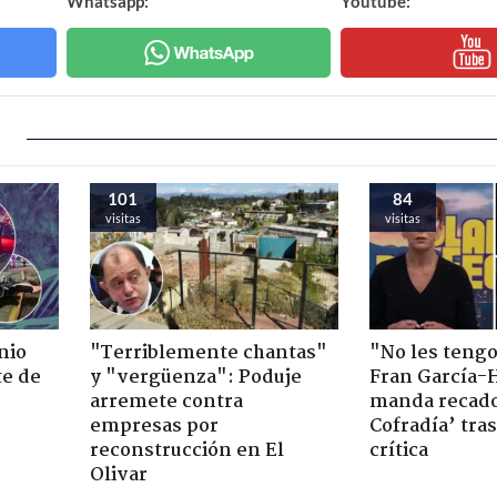
Whatsapp:
Youtube:
101
84
visitas
visitas
nio
"Terriblemente chantas"
"No les teng
te de
y "vergüenza": Poduje
Fran García-
arremete contra
manda recado
empresas por
Cofradía’ tras
reconstrucción en El
crítica
Olivar