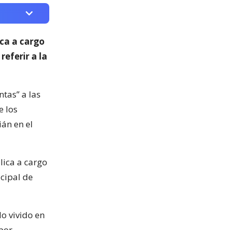
ica a cargo
 referir a la
ntas” a las
e los
ián en el
lica a cargo
icipal de
lo vivido en
por