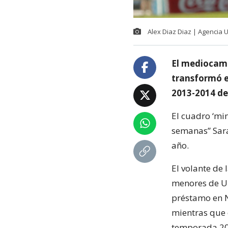
Alex Diaz Diaz | Agencia 
El mediocamp
transformó e
2013-2014 de
El cuadro ‘mi
semanas” Sara
año.
El volante de 
menores de Un
préstamo en N
mientras que 
temporada 20