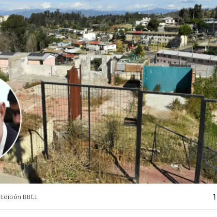
1
Edición BBCL