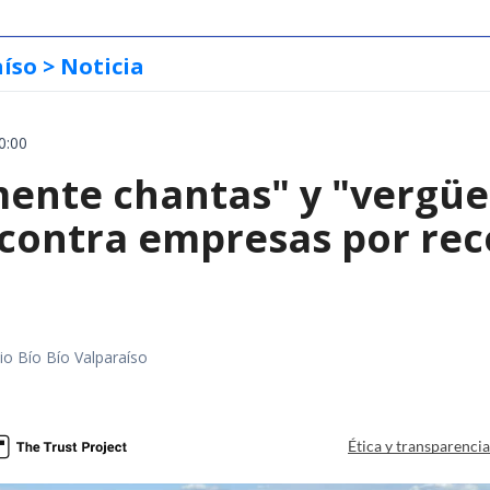
aíso
> Noticia
0:00
mente chantas" y "vergüe
contra empresas por reco
io Bío Bío Valparaíso
a
Ética y transparenci