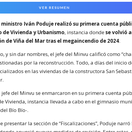
VER RESUMEN
l
ministro Iván Poduje realizó su primera cuenta públ
io de Vivienda y Urbanismo
, instancia donde
se volvió a
ón de Viña del Mar tras el megaincendio de 2024
.
o, y sin dar nombres, el jefe del Minvu calificó como “cha
ionadas por la reconstrucción. Todo, a días del inicio d
cializados en las viviendas de la constructora San Sebast
r.
l jefe del Minvu se enmarcaron en su primera cuenta púb
de Vivienda, instancia llevada a cabo en el gimnasio mun
del Bío Bío-.
presentar la sección de “Fiscalizaciones”, Poduje narró 
 donde anunció nuevas medidas de revisión. Entre estas, 