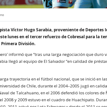
Uno
ista Víctor Hugo Sarabia, proveniente de Deportes I
ste lunes en el tercer refuerzo de Cobresal para la 
 Primera División.
nero’ informó que “tras una larga negociación que duro v
bia llegó al equipo de El Salvador “en calidad de prést
larga trayectoria en el fútbol nacional, que se inició en la
iversidad de Chile, durante el 2004–2005 jugó en calid
aval de Talcahuano, en el 2006 defendió los colores de
el 2008 y 2009 estuvo en el cuadro de Huachipato. Duran
10–2011 actuó por Lota Schwager y desde el 2011 se en