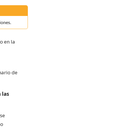
iones.
o en la
nario de
 las
ese
mo