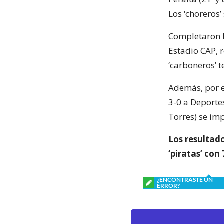
Los ‘choreros’
Completaron l
Estadio CAP, r
‘carboneros’ t
Además, por e
3-0 a Deporte
Torres) se imp
Los resultado
‘piratas’ con
¿ENCONTRASTE UN
ERROR?