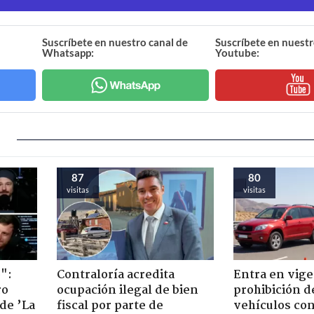
Suscríbete en nuestro canal de
Suscríbete en nuestr
Whatsapp:
Youtube:
87
80
visitas
visitas
":
Contraloría acredita
Entra en vige
ro
ocupación ilegal de bien
prohibición d
de ’La
fiscal por parte de
vehículos con