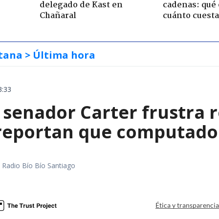
delegado de Kast en
cadenas: qué 
Chañaral
cuánto cuesta
tana
> Última hora
3:33
 senador Carter frustra 
 reportan que computador
a
al Radio Bío Bío Santiago
a
Ética y transparenci