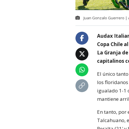
Juan Gonzalo Guerrero |
Audax Italian
Copa Chile al
La Granja de 
capitalinos c
El único tanto
los floridano
igualado 1-1 
mantiene arri
En tanto, por
Talcahuano, en
Peralta (21′ y