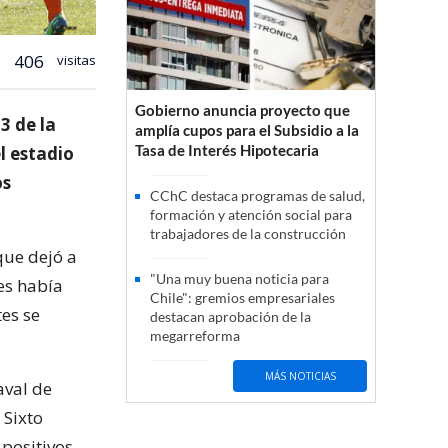
406
visitas
Gobierno anuncia proyecto que
3 de la
amplía cupos para el Subsidio a la
Tasa de Interés Hipotecaria
l estadio
os
CChC destaca programas de salud,
formación y atención social para
trabajadores de la construcción
que dejó a
"Una muy buena noticia para
es había
Chile": gremios empresariales
es se
destacan aprobación de la
megarreforma
MÁS NOTICIAS
aval de
 Sixto
positivos.