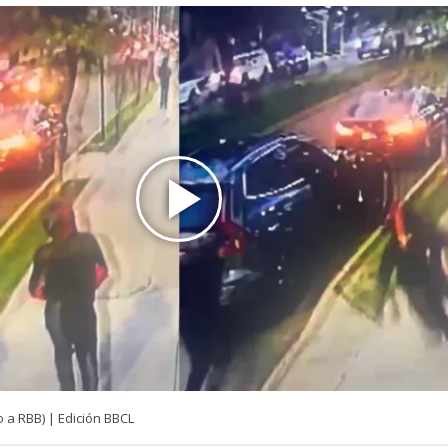
 a RBB) | Edición BBCL