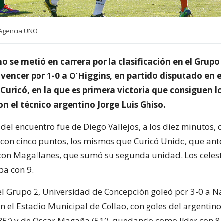
 Agencia UNO
o se metió en carrera por la clasificación en el Grupo 
 vencer por 1-0 a O’Higgins, en partido disputado en e
Curicó, en la que es primera victoria que consiguen l
on el técnico argentino Jorge Luis Ghiso.
 del encuentro fue de Diego Vallejos, a los diez minutos, 
s con cinco puntos, los mismos que Curicó Unido, que ant
con Magallanes, que sumó su segunda unidad. Los celest
ba con 9.
 el Grupo 2, Universidad de Concepción goleó por 3-0 a N
 el Estadio Municipal de Collao, con goles del argentino
 85′) y de Oscar Magaña (51′), quedando como líder con 8 