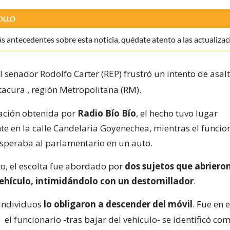
OLLO
 antecedentes sobre esta noticia, quédate atento a las actualizac
l senador Rodolfo Carter (REP) frustró un intento de asalt
tacura
, región Metropolitana (RM).
ación obtenida por
Radio Bío Bío
, el hecho tuvo lugar
te en la calle Candelaria Goyenechea, mientras el funcio
speraba al parlamentario en un auto.
to, el escolta fue abordado por
dos sujetos que abrieron
vehículo, intimidándolo con un destornillador
.
 individuos
lo obligaron a descender del móvil
. Fue en 
e
el funcionario -tras bajar del vehículo- se identificó co