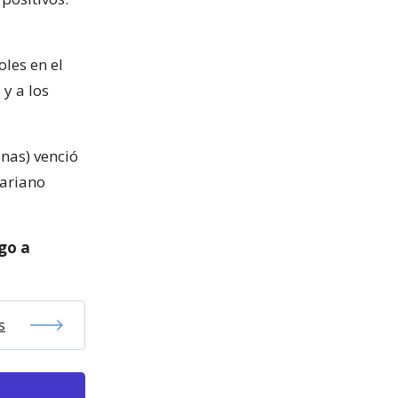
les en el
y a los
nas) venció
Mariano
ego a
s