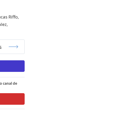
cas Riffo,
lez,
s
o canal de