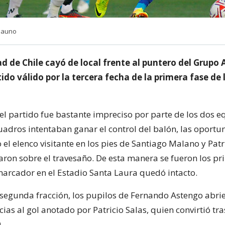
ciauno
d de Chile cayó de local frente al puntero del Grupo
do válido por la tercera fecha de la primera fase de 
el partido fue bastante impreciso por parte de los dos eq
adros intentaban ganar el control del balón, las oport
o el elenco visitante en los pies de Santiago Malano y Patr
aron sobre el travesaño. De esta manera se fueron los p
marcador en el Estadio Santa Laura quedó intacto.
a segunda fracción, los pupilos de Fernando Astengo abrie
as al gol anotado por Patricio Salas, quien convirtió tra
.