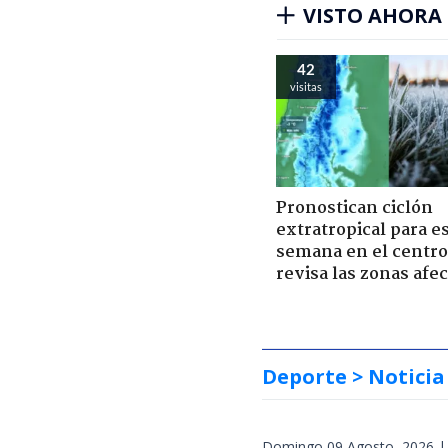
VISTO AHORA
42
visitas
Pronostican ciclón
extratropical para e
semana en el centro 
revisa las zonas afe
Deporte
> Noticia
Domingo 09 Agosto, 2026 |