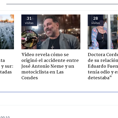
31
28
visitas
visitas
Video revela cómo se
Doctora Corde
sta
originó el accidente entre
de su relació
y sur:
José Antonio Neme y un
Eduardo Fuen
ctadas
motociclista en Las
tenía odio y 
Condes
detestaba"
 00:10