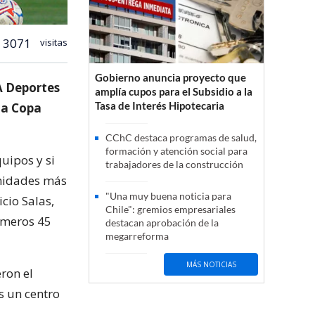
3071
visitas
Gobierno anuncia proyecto que
 A Deportes
amplía cupos para el Subsidio a la
Tasa de Interés Hipotecaria
la Copa
CChC destaca programas de salud,
formación y atención social para
uipos y si
trabajadores de la construcción
unidades más
"Una muy buena noticia para
icio Salas,
Chile": gremios empresariales
rimeros 45
destacan aprobación de la
megarreforma
MÁS NOTICIAS
ron el
s un centro