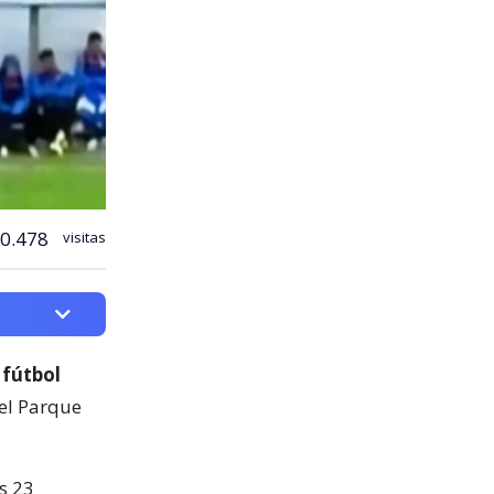
0.478
visitas
 fútbol
del Parque
s 23