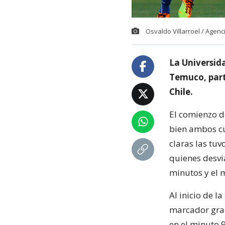
Osvaldo Villarroel / Agen
La Universida
Temuco, parti
Chile.
El comienzo d
bien ambos cu
claras las tuv
quienes desvi
minutos y el 
Al inicio de l
marcador graci
en el minuto 9