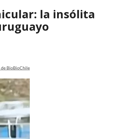
ular: la insólita
 uruguayo
a de BioBioChile