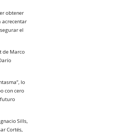
er obtener
a acrecentar
asegurar el
ut de Marco
Darío
ntasma”, lo
po con cero
 futuro
nacio Sills,
ar Cortés,