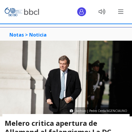
Notas >
Noticia
Archivo | Pedro Cerda/AGENCIAUNO
Melero critica apertura de
Allamand al falangismo: La DC