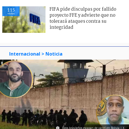
FIFA pide disculpas por fallido
115
visitas
proyecto FFE y advierte que no
tolerará ataques contra su
integridad
Internacional
> Noticia
Reos brasileños escapan de cárcel en Bolivia | X