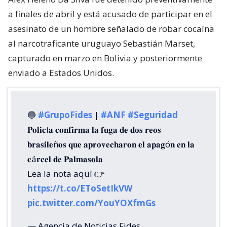
a finales de abril y está acusado de participar en el
asesinato de un hombre señalado de robar cocaína
al narcotraficante uruguayo Sebastián Marset,
capturado en marzo en Bolivia y posteriormente
enviado a Estados Unidos.
🔵
#GrupoFides
|
#ANF
#Seguridad
𝐏𝐨𝐥𝐢𝐜í𝐚 𝐜𝐨𝐧𝐟𝐢𝐫𝐦𝐚 𝐥𝐚 𝐟𝐮𝐠𝐚 𝐝𝐞 𝐝𝐨𝐬 𝐫𝐞𝐨𝐬
𝐛𝐫𝐚𝐬𝐢𝐥𝐞ñ𝐨𝐬 𝐪𝐮𝐞 𝐚𝐩𝐫𝐨𝐯𝐞𝐜𝐡𝐚𝐫𝐨𝐧 𝐞𝐥 𝐚𝐩𝐚𝐠ó𝐧 𝐞𝐧 𝐥𝐚
𝐜á𝐫𝐜𝐞𝐥 𝐝𝐞 𝐏𝐚𝐥𝐦𝐚𝐬𝐨𝐥𝐚
Lea la nota aquí 👉
https://t.co/EToSetIkVW
pic.twitter.com/YouYOXfmGs
— Agencia de Noticias Fides