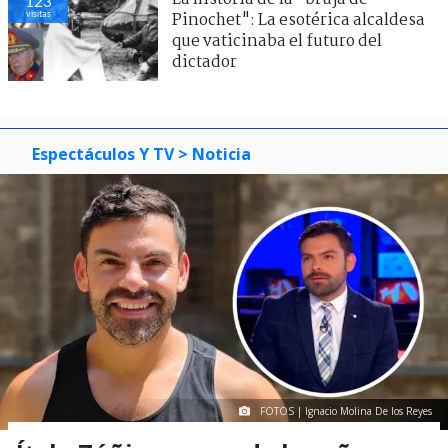
123
visitas
Pinochet": La esotérica alcaldesa
que vaticinaba el futuro del
dictador
Espectáculos Y TV
> Noticia
FOTOS | Ignacio Molina De los Reyes