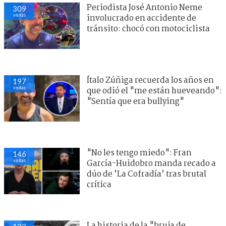
Periodista José Antonio Neme
309
visitas
involucrado en accidente de
tránsito: chocó con motociclista
Ítalo Zúñiga recuerda los años en
197
visitas
que odió el "me están hueveando":
"Sentía que era bullying"
"No les tengo miedo": Fran
146
visitas
García-Huidobro manda recado a
dúo de ’La Cofradía’ tras brutal
crítica
La historia de la "bruja de