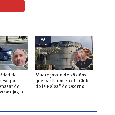
96
visitas
tidad de
Muere joven de 28 años
reso por
que participó en el "Club
enazar de
de la Pelea" de Osorno
s por jugar