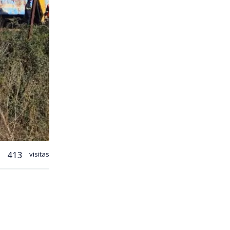
413
visitas
tos o cortes
 bajo una
 en la