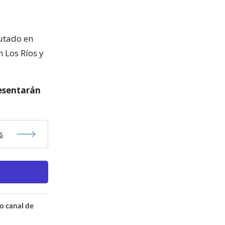
utado en
 Los Ríos y
resentarán
s
o canal de