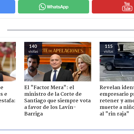
140
115
visitas
visitas
de
El "Factor Mera": el
Revelan iden
s e
ministro de la Corte de
empresario p
estafa:
Santiago que siempre vota
retener y am
a favor de los Lavín-
muerte a niño
Barriga
al "rin raja"