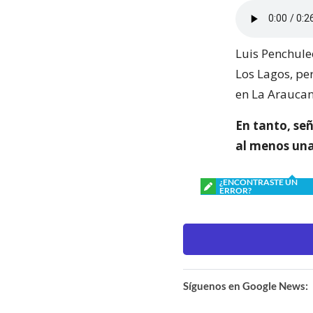
Luis Penchul
Los Lagos, pe
en La Araucan
En tanto, se
al menos una 
¿ENCONTRASTE UN
ERROR?
Síguenos en Google News: