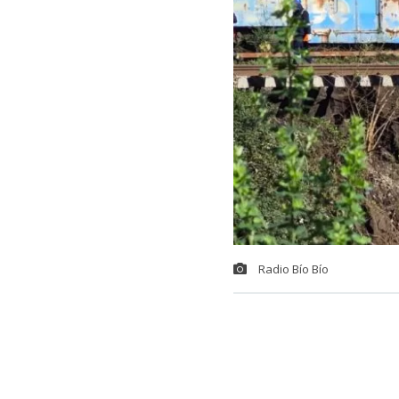
Radio Bío Bío
Un
sistema f
de caminos. E
línea férrea,