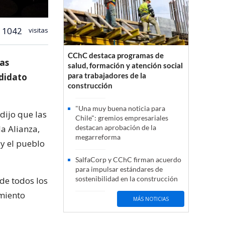
1042
visitas
CChC destaca programas de
las
salud, formación y atención social
para trabajadores de la
ndidato
construcción
"Una muy buena noticia para
ijo que las
Chile": gremios empresariales
a Alianza,
destacan aprobación de la
megarreforma
y el pueblo
SalfaCorp y CChC firman acuerdo
para impulsar estándares de
sostenibilidad en la construcción
de todos los
miento
MÁS NOTICIAS