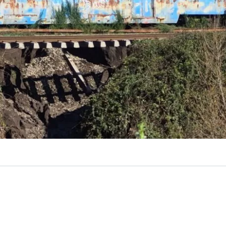
rontal
no solo puede provocar inundaciones, deslizamien
n algunos casos, también es capaz de
abrir un socavón
como ocurrió recientemente en el sector de Talcamávida,