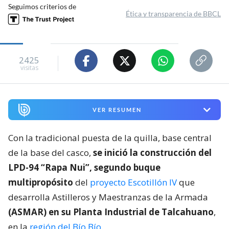
Seguimos criterios de
Ética y transparencia de BBCL
2425
visitas
VER RESUMEN
Con la tradicional puesta de la quilla, base central
de la base del casco,
se inició la construcción del
LPD-94 “Rapa Nui”, segundo buque
multipropósito
del
proyecto Escotillón IV
que
desarrolla Astilleros y Maestranzas de la Armada
(ASMAR) en su Planta Industrial de Talcahuano
,
en la
región del Bío Bío
.