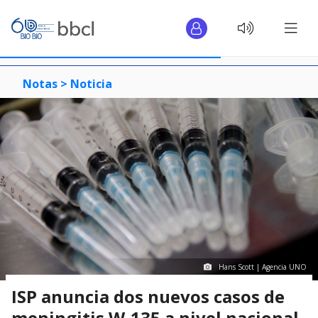
Notas >
Noticia
Hans Scott | Agencia UNO
ISP anuncia dos nuevos casos de
meningitis W-135 a nivel nacional