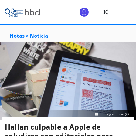
Notas >
Noticia
Changhai Travis (CC)
Hallan culpable a Apple de
coludirse con editoriales para