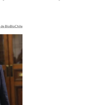
a de BioBioChile