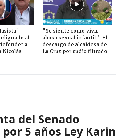
lasista":
"Se siente como vivir
ndignado al
abuso sexual infantil": El
defender a
descargo de alcaldesa de
n Nicolás
La Cruz por audio filtrado
nta del Senado
por 5 años Ley Karin