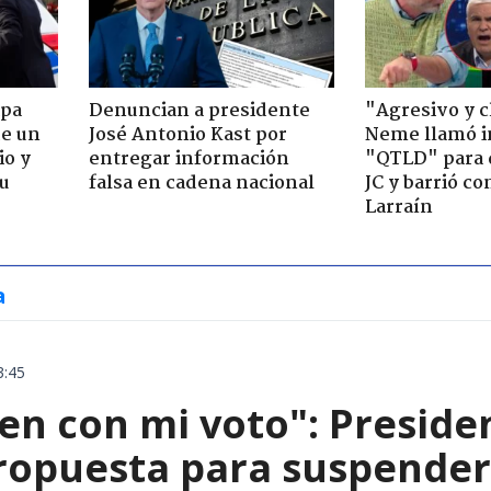
apa
Denuncian a presidente
"Agresivo y c
de un
José Antonio Kast por
Neme llamó i
io y
entregar información
"QTLD" para 
su
falsa en cadena nacional
JC y barrió co
Larraín
a
3:45
en con mi voto": Preside
ropuesta para suspender 