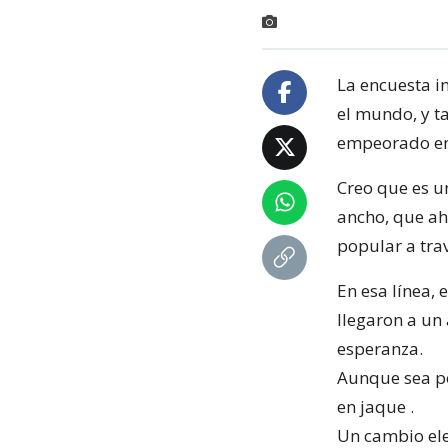
La encuesta i
el mundo, y t
empeorado en 
Creo que es un
ancho, que ah
popular a tra
En esa línea,
llegaron a un
esperanza.
Aunque sea po
en jaque .
Un cambio elec