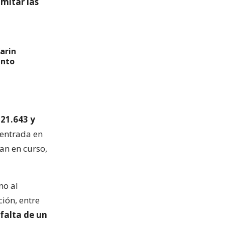
mitar las
arin
ento
 21.643 y
 entrada en
an en curso,
no al
ción, entre
falta de un