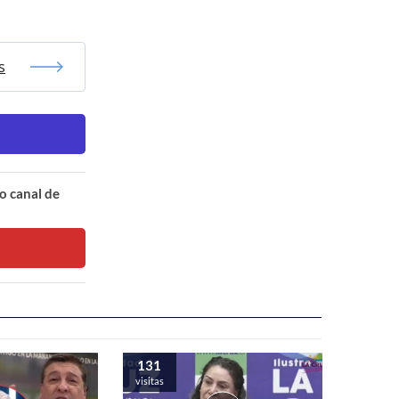
s
o canal de
131
visitas