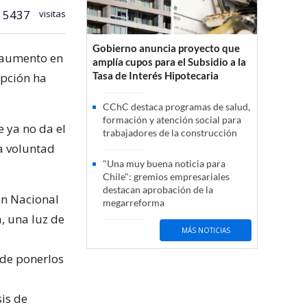
5437
visitas
Gobierno anuncia proyecto que
n aumento en
amplía cupos para el Subsidio a la
Tasa de Interés Hipotecaria
upción ha
CChC destaca programas de salud,
formación y atención social para
e ya no da el
trabajadores de la construcción
a voluntad
"Una muy buena noticia para
Chile": gremios empresariales
destacan aprobación de la
ón Nacional
megarreforma
, una luz de
MÁS NOTICIAS
ede ponerlos
sis de