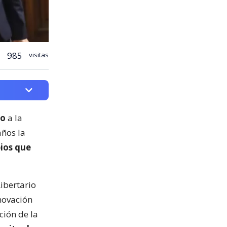
985
visitas
zo
a la
ños la
ios que
ibertario
novación
ción de la