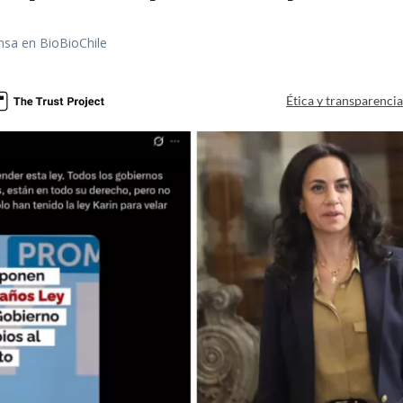
nsa en BioBioChile
Ética y transparenci