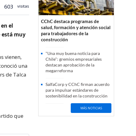
603
visitas
CChC destaca programas de
en el
salud, formación y atención social
para trabajadores de la
e está muy
construcción
"Una muy buena noticia para
s vienen,
Chile": gremios empresariales
econoció una
destacan aprobación de la
megarreforma
ers de Talca
SalfaCorp y CChC firman acuerdo
para impulsar estándares de
sostenibilidad en la construcción
MÁS NOTICIAS
artido que