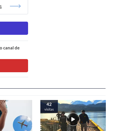
s
o canal de
42
visitas