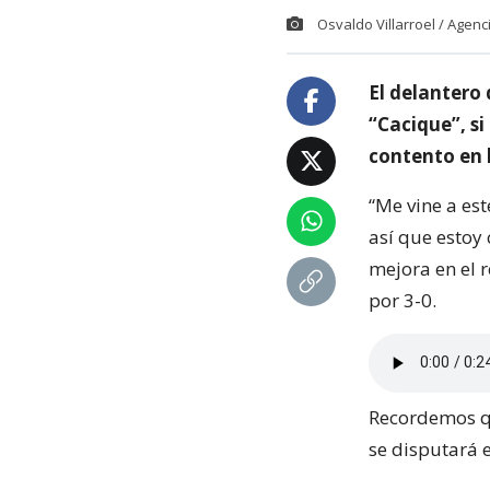
Osvaldo Villarroel / Agen
El delantero
“Cacique”, s
contento en l
“Me vine a es
así que estoy
mejora en el r
por 3-0.
Recordemos qu
se disputará 