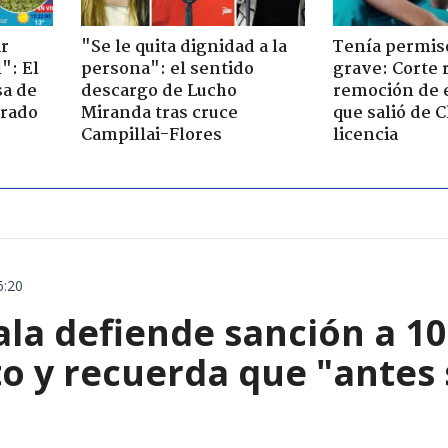
ir
"Se le quita dignidad a la
Tenía permiso
": El
persona": el sentido
grave: Corte r
sa de
descargo de Lucho
remoción de 
trado
Miranda tras cruce
que salió de C
Campillai-Flores
licencia
6:20
ala defiende sanción a 1
o y recuerda que "antes 