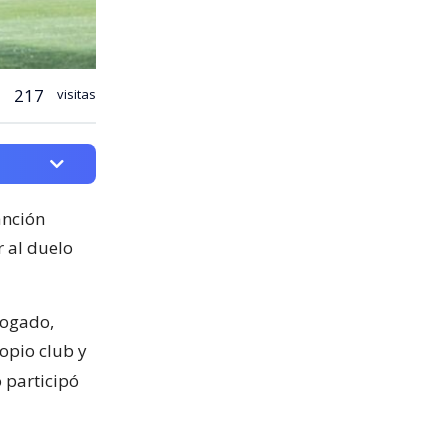
217
visitas
anción
r al duelo
bogado,
ropio club y
 participó