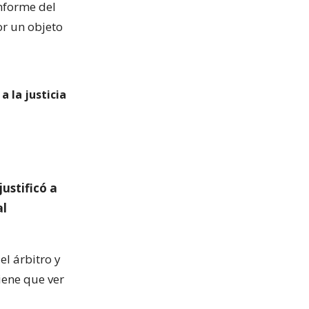
nforme del
or un objeto
a la justicia
ustificó a
al
el árbitro y
iene que ver