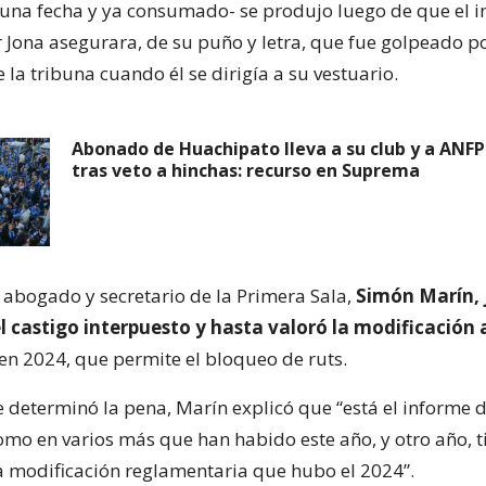
e una fecha y ya consumado- se produjo luego de que el i
r Jona asegurara, de su puño y letra, que fue golpeado p
la tribuna cuando él se dirigía a su vestuario.
Abonado de Huachipato lleva a su club y a ANFP 
tras veto a hinchas: recurso en Suprema
l abogado y secretario de la Primera Sala,
Simón Marín, j
l castigo interpuesto y hasta valoró la modificación 
 en 2024, que permite el bloqueo de ruts.
 determinó la pena, Marín explicó que “está el informe d
como en varios más que han habido este año, y otro año, t
a modificación reglamentaria que hubo el 2024”.