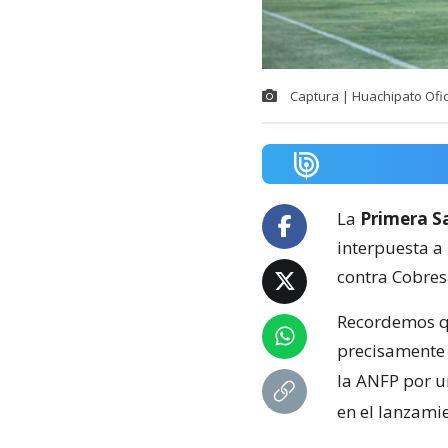
Captura | Huachipato Ofic
La
Primera Sa
interpuesta a
contra Cobresa
Recordemos qu
precisamente a
la ANFP por u
en el lanzami