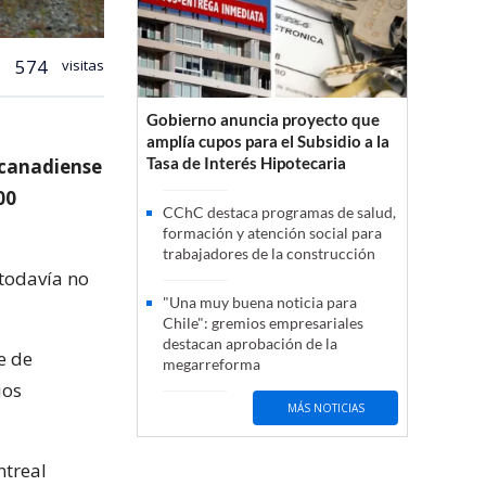
574
visitas
Gobierno anuncia proyecto que
amplía cupos para el Subsidio a la
Tasa de Interés Hipotecaria
 canadiense
00
CChC destaca programas de salud,
formación y atención social para
trabajadores de la construcción
 todavía no
"Una muy buena noticia para
Chile": gremios empresariales
destacan aprobación de la
e de
megarreforma
ios
MÁS NOTICIAS
ntreal