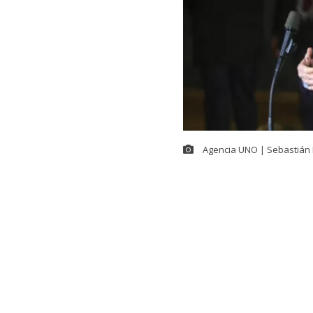
Agencia UNO | Sebastián 
En el contexto
Seguridad,
Ma
Kast
se refiri
(ACOT). El ma