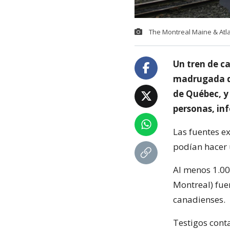
The Montreal Maine & Atlan
Un tren de c
madrugada de
de Québec, y
personas, in
Las fuentes e
podían hacer 
Al menos 1.00
Montreal) fue
canadienses.
Testigos cont