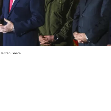
Beltrán Gaete
VER RESUMEN
 del nuevo megaoperativo policial nacional que lideró el
rtín Arrau
, en la comuna de Macul, el presidente
José 
ó a la
Agenda contra el Crimen Organizado y el Terro
ndatario entregó sus declaraciones a través de su cuenta