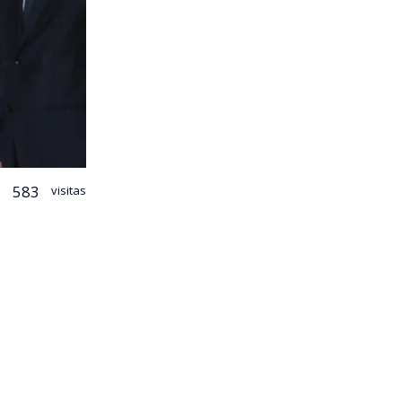
583
visitas
 ministro de
Antonio
rismo
 en la red