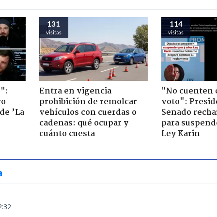
131
114
visitas
visitas
":
Entra en vigencia
"No cuenten 
ro
prohibición de remolcar
voto": Presid
de ’La
vehículos con cuerdas o
Senado recha
cadenas: qué ocupar y
para suspende
cuánto cuesta
Ley Karin
a
2:32