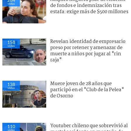
visitas
de fondos e indemnización tras
estafa: exige más de $500 millones
Revelan identidad de empresario
158
visitas
preso por retener y amenazar de
muerte a niños por jugar al "rin
raja"
Muere joven de 28 años que
138
visitas
participó en el "Club de la Pelea"
de Osorno
Youtuber chileno que sobrevivió al
110
visitas