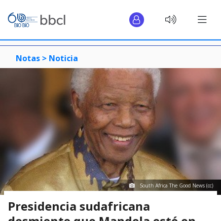
Notas >
Noticia
South Africa The Good News (cc)
Presidencia sudafricana
desmiente que Mandela esté en