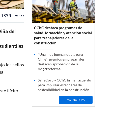
1339
visitas
CChC destaca programas de
Viña del
salud, formación y atención social
para trabajadores de la
construcción
tudiantiles
"Una muy buena noticia para
Chile": gremios empresariales
jo los sellos
destacan aprobación de la
megarreforma
la
SalfaCorp y CChC firman acuerdo
para impulsar estándares de
sostenibilidad en la construcción
e ilícito
MÁS NOTICIAS