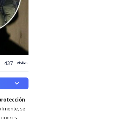
437
visitas
protección
almente, se
bineros