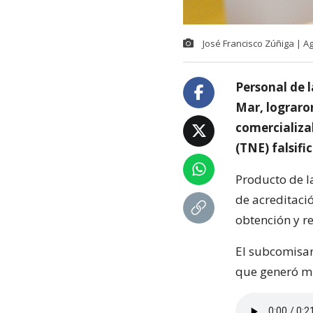
José Francisco Zúñiga | A
Personal de l
Mar, lograron
comercializa
(TNE) falsifi
Producto de la
de acreditaci
obtención y r
El subcomisar
que generó mi