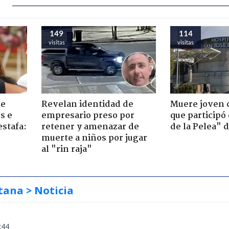
149
114
visitas
visitas
de
Revelan identidad de
Muere joven 
s e
empresario preso por
que participó
estafa:
retener y amenazar de
de la Pelea" 
muerte a niños por jugar
al "rin raja"
tana
> Noticia
:44