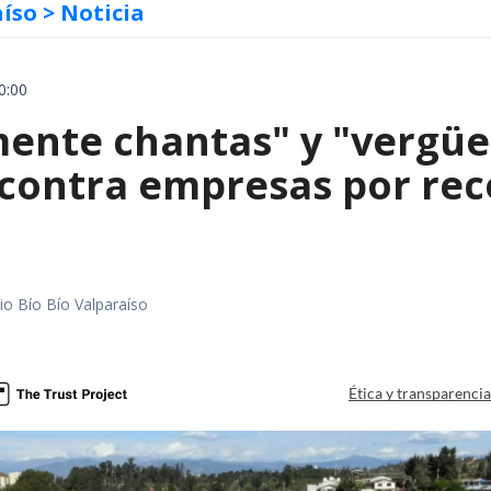
aíso
> Noticia
0:00
mente chantas" y "vergüe
contra empresas por reco
io Bío Bío Valparaíso
a
Ética y transparenci