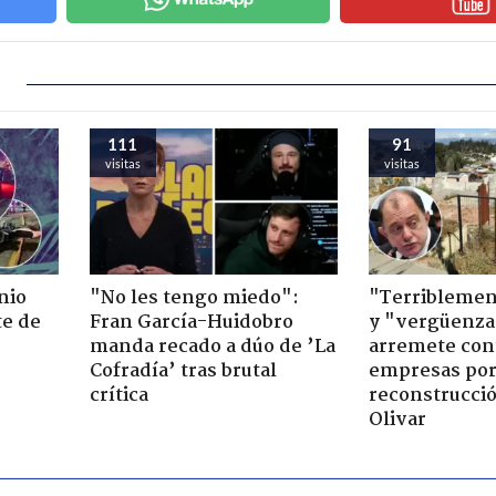
111
91
visitas
visitas
nio
"No les tengo miedo":
"Terriblemen
te de
Fran García-Huidobro
y "vergüenza
manda recado a dúo de ’La
arremete con
Cofradía’ tras brutal
empresas po
crítica
reconstrucció
Olivar