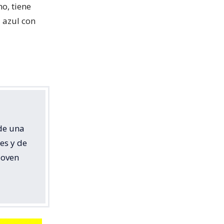
o, tiene
 azul con
de una
es y de
joven