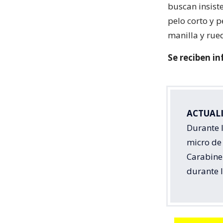
buscan insist
pelo corto y 
manilla y rue
Se reciben i
ACTUAL
Durante 
micro de 
Carabiner
durante l