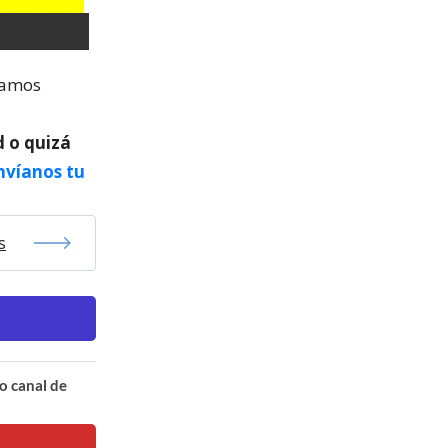
vamos
d o quizá
nvíanos tu
s
o canal de