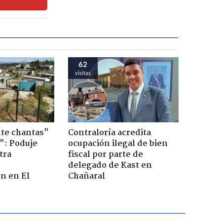
62
visitas
te chantas"
Contraloría acredita
": Poduje
ocupación ilegal de bien
tra
fiscal por parte de
r
delegado de Kast en
n en El
Chañaral