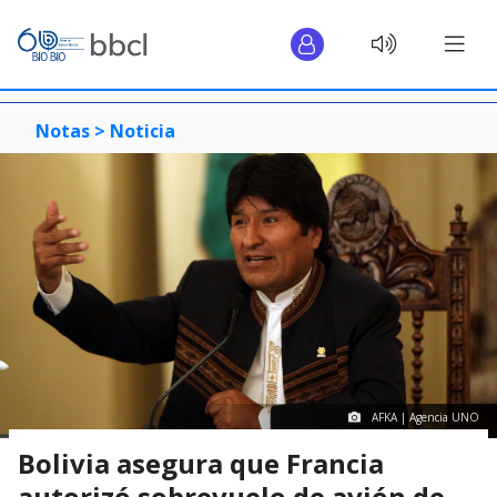
Notas >
Noticia
AFKA | Agencia UNO
Bolivia asegura que Francia
autorizó sobrevuelo de avión de