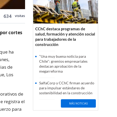
634
visitas
CChC destaca programas de
 por cortes
salud, formación y atención social
para trabajadores de la
construcción
 que ha
"Una muy buena noticia para
unes,
Chile": gremios empresariales
ias de
destacan aprobación de la
megarreforma
ue, Los
SalfaCorp y CChC firman acuerdo
para impulsar estándares de
sostenibilidad en la construcción
orativos de
 registra el
MÁS NOTICIAS
fuerzo para