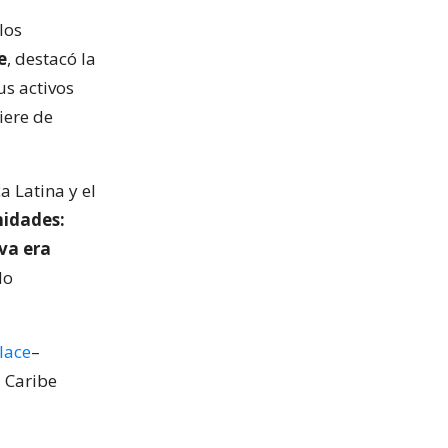
los
e
, destacó la
us activos
iere de
a Latina y el
nidades:
va era
do
lace
–
 Caribe