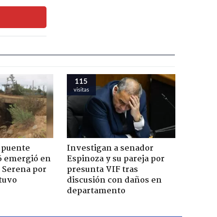
115
visitas
 puente
Investigan a senador
6 emergió en
Espinoza y su pareja por
a Serena por
presunta VIF tras
tuvo
discusión con daños en
departamento