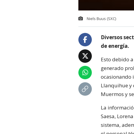
Niels Buus (SXC)
Diversos sect
de energía.
Esto debido a
generado prob
ocasionando i
Llanquihue y 
Muermos y sec
La informació
Saesa, Lorena
sistema, adem
el personal t