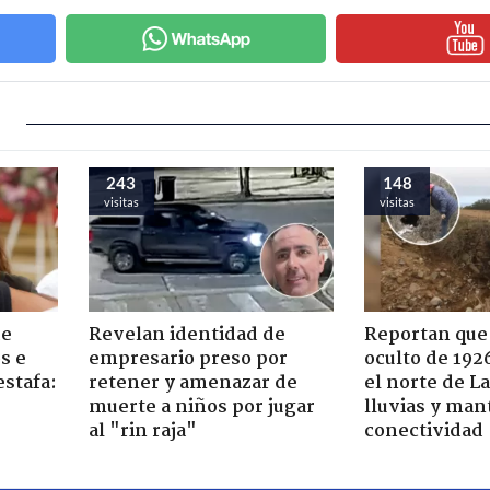
243
148
visitas
visitas
de
Revelan identidad de
Reportan que
s e
empresario preso por
oculto de 192
estafa:
retener y amenazar de
el norte de L
muerte a niños por jugar
lluvias y man
al "rin raja"
conectividad