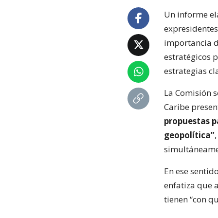
Un informe e
expresidentes
importancia d
estratégicos 
estrategias cl
La Comisión s
Caribe presen
propuestas p
geopolítica”
simultáneamen
En ese sentid
enfatiza que 
tienen “con q