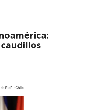
inoamérica:
caudillos
a de BioBioChile