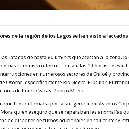
ores de la región de los Lagos se han visto afectados
 las ráfagas de hasta 80 km/hrs que afectan a la zona, lo
lemas suministro eléctrico, desde las 19 horas de este l
nterrupciones en numerosos sectores de Chiloé y provinc
de Osorno, específicamente Río Negro, Frutillar, Purranq
tores de Puerto Varas, Puerto Montt.
n que fue confirmada por la subgerente de Asuntos Corp
 Mora quien aseguró que se reparaban las anomalías que
ás de disponer de turnos adicionales en call center y re
écnico que permanece trabajando en terreno.