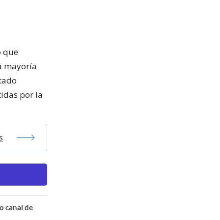
ó que
la mayoría
ctado
idas por la
s
o canal de