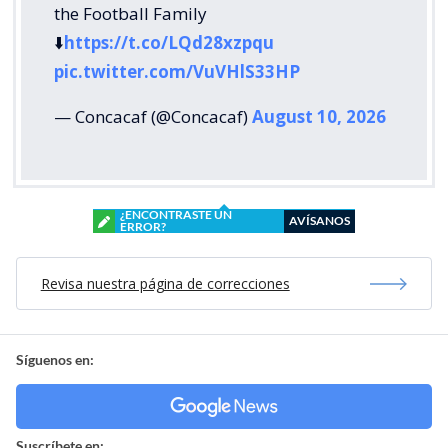
the Football Family
⬇️
https://t.co/LQd28xzpqu
pic.twitter.com/VuVHlS33HP
— Concacaf (@Concacaf)
August 10, 2026
¿ENCONTRASTE UN
AVÍSANOS
ERROR?
Revisa nuestra página de correcciones
Síguenos en:
Suscríbete en: