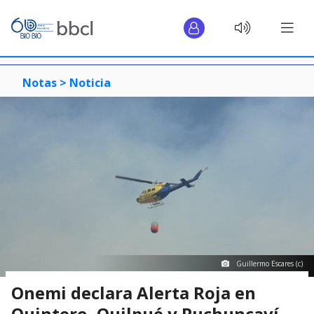
Notas >
Noticia
Guillermo Escares (c)
Onemi declara Alerta Roja en
Quintero, Quilpué y Puchuncaví