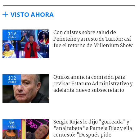
VISTO AHORA
Con chistes sobre salud de
119
visitas
Peñeteñe y arresto de Turrón: así
fue el retorno de Millenium Show
Quiroz anuncia comisión para
102
visitas
revisar Estatuto Administrativo y
adelanta nuevo subsecretario
Sergio Rojas le dijo "gorreada" y
96
visitas
"analfabeta" a Pamela Díaz y ella
contestó: "Después pide