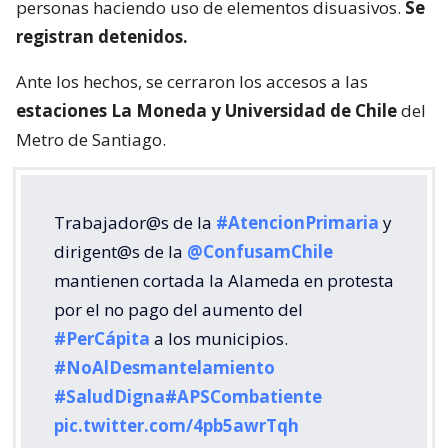
personas haciendo uso de elementos disuasivos.
Se
registran detenidos.
Ante los hechos, se cerraron los accesos a las
estaciones La Moneda y Universidad de Chile
del
Metro de Santiago.
Trabajador@s de la
#AtencionPrimaria
y
dirigent@s de la
@ConfusamChile
mantienen cortada la Alameda en protesta
por el no pago del aumento del
#PerCápita
a los municipios.
#NoAlDesmantelamiento
#SaludDigna
#APSCombatiente
pic.twitter.com/4pb5awrTqh