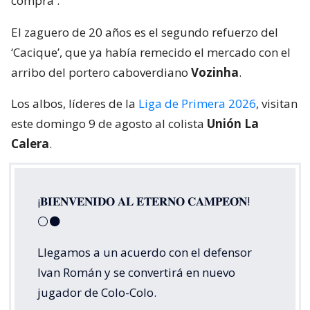
compra
.
El zaguero de 20 años es el segundo refuerzo del
‘Cacique’, que ya había remecido el mercado con el
arribo del portero caboverdiano
Vozinha
.
Los albos, líderes de la
Liga de Primera 2026
, visitan
este domingo 9 de agosto al colista
Unión La
Calera
.
¡𝐁𝐈𝐄𝐍𝐕𝐄𝐍𝐈𝐃𝐎 𝐀𝐋 𝐄𝐓𝐄𝐑𝐍𝐎 𝐂𝐀𝐌𝐏𝐄𝐎́𝐍!
⚪⚫
Llegamos a un acuerdo con el defensor
Ivan Román y se convertirá en nuevo
jugador de Colo-Colo.