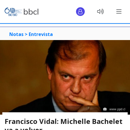
Notas >
Entrevista
www.ppd.cl
Francisco Vidal: Michelle Bachelet
va a volver