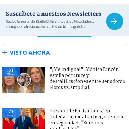
VISTO AHORA
"¡Me indigna!": Mónica Rincón
81
visitas
estalla por cruce y
descalificaciones entre senadoras
Flores y Campillai
Presidente Kast anuncia en
79
visitas
cadena nacional su megarreforma
en seguridad: "Seremos