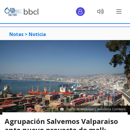
Notas >
Noticia
Puerto de Valparaíso | Wikimedia Commons
Agrupación Salvemos Valparaiso
ante nuevo proyecto de mall: