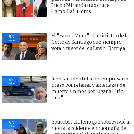
Lucho Miranda tras cruce
Campillai-Flores
El "Factor Mera": el ministro de la
83
visitas
Corte de Santiago que siempre
vota a favor de los Lavín-Barriga
Revelan identidad de empresario
64
visitas
preso por retener y amenazar de
muerte a niños por jugar al "rin
raja"
Youtuber chileno que sobrevivió al
53
visitas
mortal accidente en montaña de