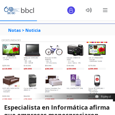
Notas >
Noticia
Ripley.cl
Especialista en Informática afirma
que empresas menospreciaron