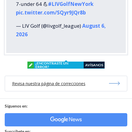
7-under 64 💪
#LIVGolfNewYork
pic.twitter.com/SQyr9JQr8b
— LIV Golf (@livgolf_league)
August 6,
2026
¿ENCONTRASTE UN
AVÍSANOS
ERROR?
Revisa nuestra página de correcciones
Síguenos en:
Suscríbete en: