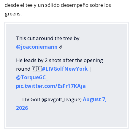
desde el tee y un sólido desempeño sobre los
greens.
This cut around the tree by
@joaconiemann
🤌
He leads by 2 shots after the opening
round 🇨🇱
#LIVGolfNewYork
|
@TorqueGC_
pic.twitter.com/EsFr17KAja
— LIV Golf (@livgolf_league)
August 7,
2026