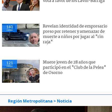
vota a favor de los Lavín-Barriga
Revelan identidad de empresario
140
visitas
preso por retener y amenazar de
muerte a niños por jugar al "rin
raja"
Muere joven de 28 años que
121
visitas
participó en el "Club de la Pelea"
de Osorno
Región Metropolitana
> Noticia