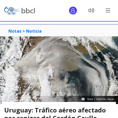
Notas >
Noticia
Nasa | Satellite: Aqua
Uruguay: Tráfico aéreo afectado
por cenizas del Cordón Caulle