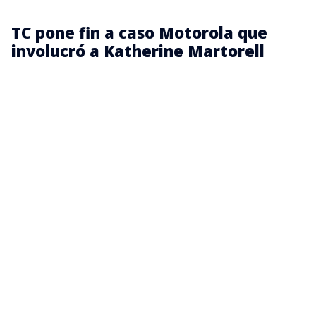
TC pone fin a caso Motorola que
involucró a Katherine Martorell
El caso comenzó luego de que Pegasus, empresa
que perdió la licitación, denunciara presuntas
irregularidades en el proceso de adjudicación y
presentara una querella por delitos como fraude al
Fisco, prevaricación administrativa y falsificación de
instrumento público.
La controversia se centró en un requisito técnico de
las bases de licitación. Pegasus sostuvo que las
cámaras adjudicadas a Motorola no cumplían con
las funciones de “pre y post grabado” exigidas en el
concurso, mientras que Martorell defendió que se