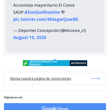
Accionista mayoritario El Conce
SADP.
#EsoQueNosUne
💜
pic.twitter.com/M6agwQuwB5
— Deportes Concepción (@elconce_cl)
August 10, 2026
¿ENCONTRASTE UN
AVÍSANOS
ERROR?
Revisa nuestra página de correcciones
Síguenos en: