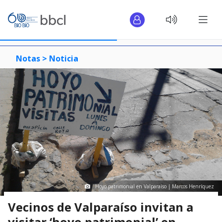
Notas >
Noticia
Hoyo patrimonial en Valparaíso | Marcos Henríquez
Vecinos de Valparaíso invitan a
visitar ‘hoyo patrimonial’ en