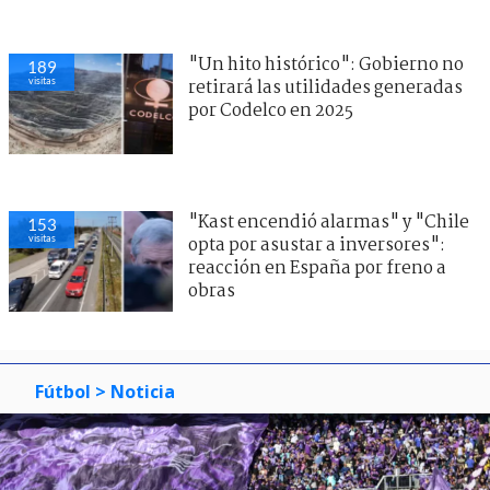
"Un hito histórico": Gobierno no
189
visitas
retirará las utilidades generadas
por Codelco en 2025
"Kast encendió alarmas" y "Chile
153
visitas
opta por asustar a inversores":
reacción en España por freno a
obras
Fútbol
> Noticia