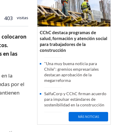
403
visitas
CChC destaca programas de
, colocaron
salud, formación y atención social
para trabajadores de la
cos.
construcción
 en las
"Una muy buena noticia para
Chile": gremios empresariales
 en la
destacan aprobación de la
megarreforma
ndas por el
mantienen
SalfaCorp y CChC firman acuerdo
para impulsar estándares de
sostenibilidad en la construcción
MÁS NOTICIAS