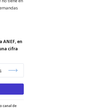
 no tiene en
 demandas
la ANEF, en
una cifra
s
o canal de