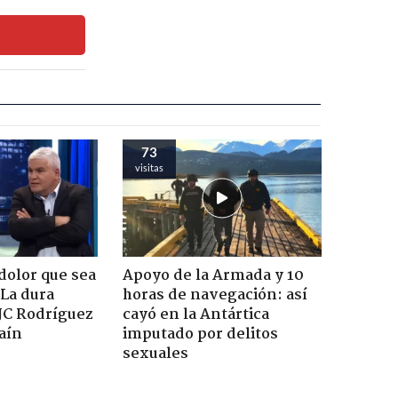
73
visitas
dolor que sea
Apoyo de la Armada y 10
 La dura
horas de navegación: así
JC Rodríguez
cayó en la Antártica
raín
imputado por delitos
sexuales