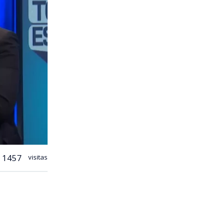
1457
visitas
mientos
 televisión