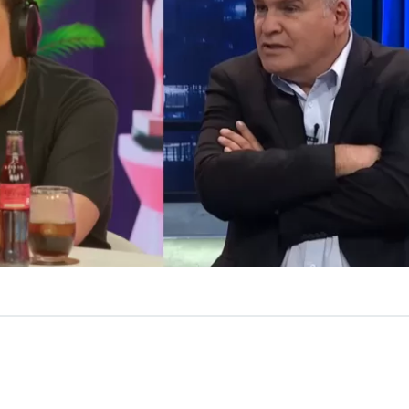
ulio César Rodríguez salió a responder los cuestiona
hizo Nicolás Larraín en su contra,
cuando afirmó que la
a “muy rasca” y que él era emblema de todo eso.