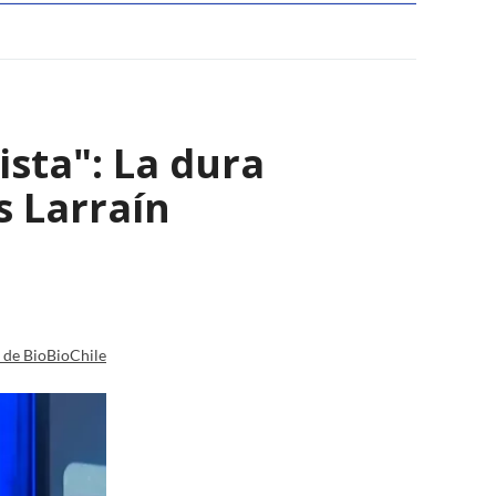
ista": La dura
s Larraín
a de BioBioChile