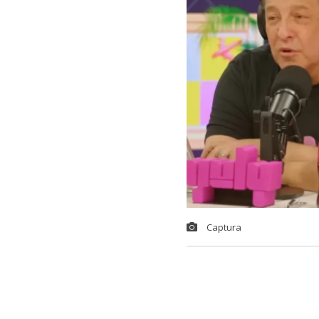
Captura
El animador
J
públicos que 
chilena estab