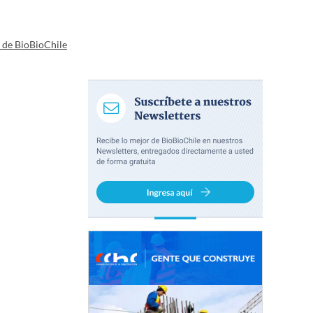
a de BioBioChile