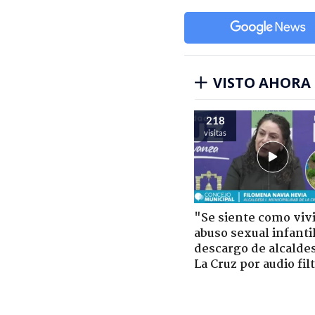
VISTO AHORA
218
visitas
"Se siente como viv
abuso sexual infantil
descargo de alcalde
La Cruz por audio fil