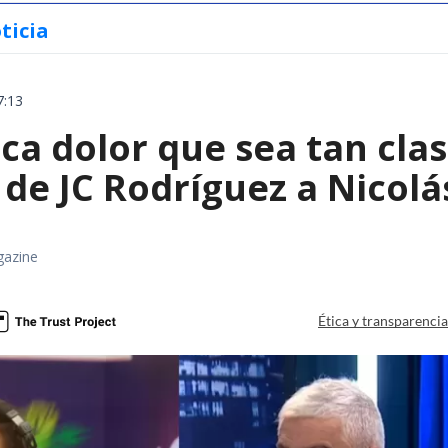
ticia
7:13
a dolor que sea tan clas
de JC Rodríguez a Nicolá
gazine
Ética y transparenci