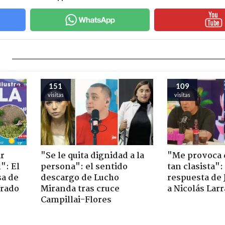
151
109
visitas
visitas
ir
"Se le quita dignidad a la
"Me provoca 
": El
persona": el sentido
tan clasista":
sa de
descargo de Lucho
respuesta de 
trado
Miranda tras cruce
a Nicolás Lar
Campillai-Flores