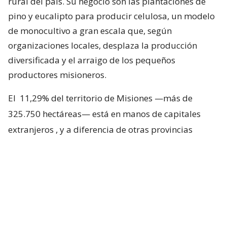
rural del país. Su negocio son las plantaciones de
pino y eucalipto para producir celulosa, un modelo
de monocultivo a gran escala que, según
organizaciones locales, desplaza la producción
diversificada y el arraigo de los pequeños
productores misioneros.
El
11,29% del territorio de Misiones —más de
325.750 hectáreas— está en manos de capitales
extranjeros
, y a diferencia de otras provincias
argentinas, donde esa propiedad se reparte entre
varias nacionalidades, en Misiones domina el
capital chileno. Los departamentos con frente sobre
el río Paraná son los más comprometidos: Iguazú
lidera con casi el 40% de su superficie rural en
manos foráneas —114.400 hectáreas—, seguido por