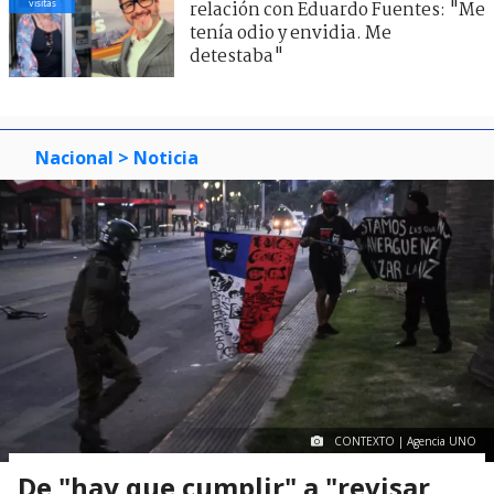
visitas
relación con Eduardo Fuentes: "Me
tenía odio y envidia. Me
detestaba"
Nacional
> Noticia
CONTEXTO | Agencia UNO
De "hay que cumplir" a "revisar