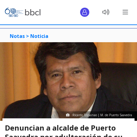
Notas >
Noticia
Ricardo Tripainao | M. de Puerto Saavedra
Denuncian a alcalde de Puerto
Saavedra por adulteración de su