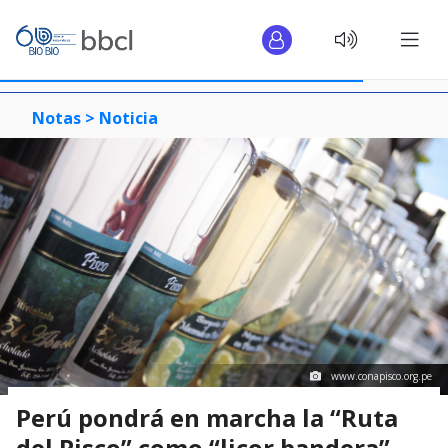
Notas >
Noticia
www.conapisco.org.pe
Perú pondrá en marcha la “Ruta
del Pisco” como “licor bandera”