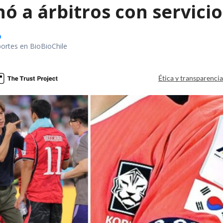
ó a árbitros con servici
o
portes en BioBioChile
Ética y transparenci