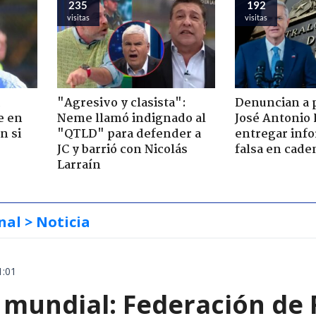
235
192
visitas
visitas
"Agresivo y clasista":
Denuncian a 
e en
Neme llamó indignado al
José Antonio 
n si
"QTLD" para defender a
entregar inf
JC y barrió con Nicolás
falsa en cade
Larraín
nal
> Noticia
1:01
 mundial: Federación de 