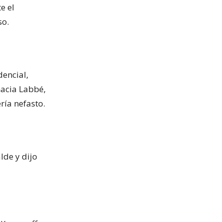
e el
so.
dencial,
hacia Labbé,
ría nefasto.
lde y dijo