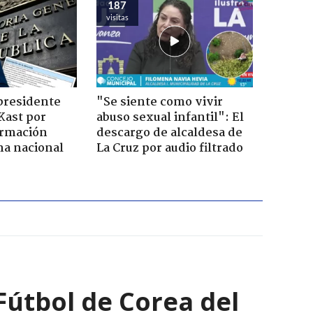
187
visitas
presidente
"Se siente como vivir
Kast por
abuso sexual infantil": El
ormación
descargo de alcaldesa de
na nacional
La Cruz por audio filtrado
Fútbol de Corea del