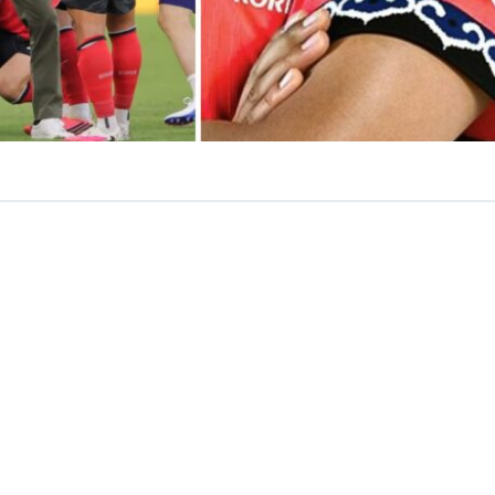
VER RESUMEN
o en
Corea del Sur
. La Federación de Fútbol (KFA) del paí
s sexuales para
sobornar a árbitros extranjeros
en com
cción no perdió partidos.
nó una investigación realizada por el Ministerio de Cult
ue fue expuesta por la cadena televisiva
JTBC
.