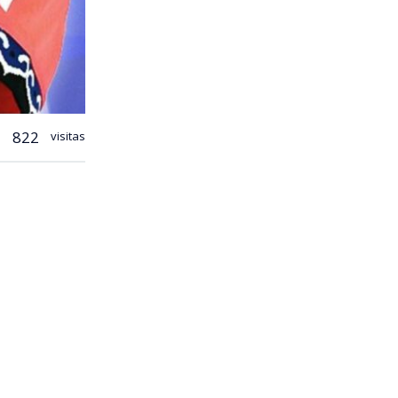
822
visitas
s asiático
petencias
ura, Deportes