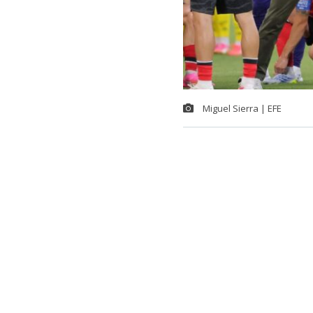
Miguel Sierra | EFE
Hay escándal
pagó servicio
donde su sele
Así lo determi
y Turismo y q