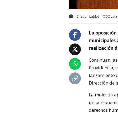
Cristian Labbé | ODC Lat
La oposición 
municipales a
realización 
Continúan las 
Providencia, e
lanzamiento de
Dirección de I
La molestía a
un personero 
derechos hum