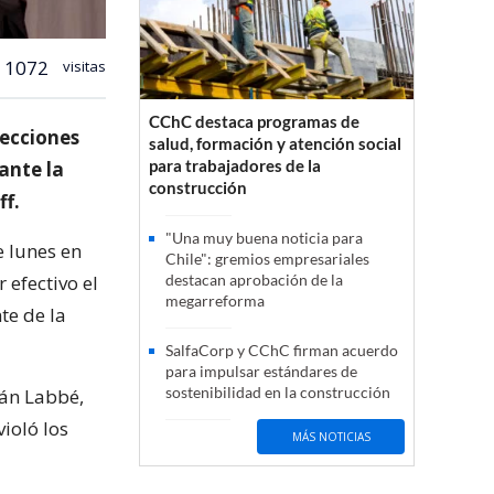
1072
visitas
CChC destaca programas de
lecciones
salud, formación y atención social
para trabajadores de la
ante la
construcción
ff.
"Una muy buena noticia para
e lunes en
Chile": gremios empresariales
 efectivo el
destacan aprobación de la
megarreforma
te de la
SalfaCorp y CChC firman acuerdo
para impulsar estándares de
sostenibilidad en la construcción
ián Labbé,
ioló los
MÁS NOTICIAS