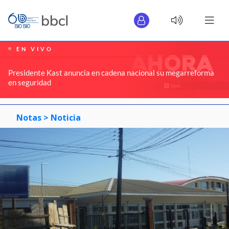
EN VIVO
Presidente Kast anuncia en cadena nacional su megarreforma
en seguridad
Notas >
Noticia