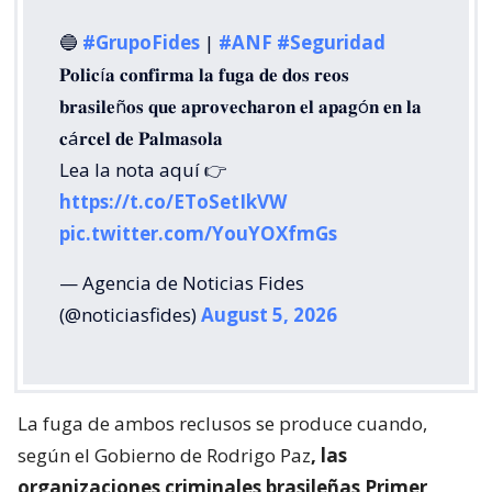
🔵
#GrupoFides
|
#ANF
#Seguridad
𝐏𝐨𝐥𝐢𝐜í𝐚 𝐜𝐨𝐧𝐟𝐢𝐫𝐦𝐚 𝐥𝐚 𝐟𝐮𝐠𝐚 𝐝𝐞 𝐝𝐨𝐬 𝐫𝐞𝐨𝐬
𝐛𝐫𝐚𝐬𝐢𝐥𝐞ñ𝐨𝐬 𝐪𝐮𝐞 𝐚𝐩𝐫𝐨𝐯𝐞𝐜𝐡𝐚𝐫𝐨𝐧 𝐞𝐥 𝐚𝐩𝐚𝐠ó𝐧 𝐞𝐧 𝐥𝐚
𝐜á𝐫𝐜𝐞𝐥 𝐝𝐞 𝐏𝐚𝐥𝐦𝐚𝐬𝐨𝐥𝐚
Lea la nota aquí 👉
https://t.co/EToSetIkVW
pic.twitter.com/YouYOXfmGs
— Agencia de Noticias Fides
(@noticiasfides)
August 5, 2026
La fuga de ambos reclusos se produce cuando,
según el Gobierno de Rodrigo Paz
, las
organizaciones criminales brasileñas Primer