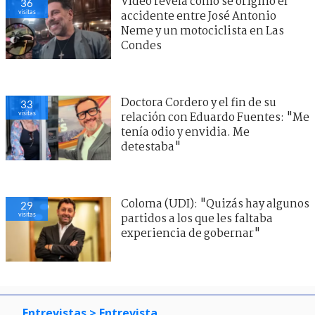
Video revela cómo se originó el
36
visitas
accidente entre José Antonio
Neme y un motociclista en Las
Condes
Doctora Cordero y el fin de su
33
visitas
relación con Eduardo Fuentes: "Me
tenía odio y envidia. Me
detestaba"
Coloma (UDI): "Quizás hay algunos
29
visitas
partidos a los que les faltaba
experiencia de gobernar"
Entrevistas
> Entrevista