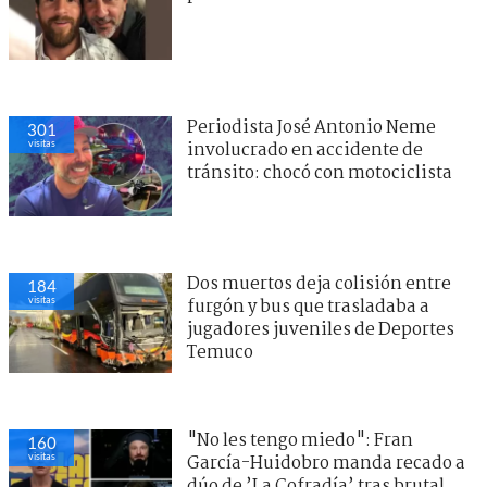
Periodista José Antonio Neme
301
visitas
involucrado en accidente de
tránsito: chocó con motociclista
Dos muertos deja colisión entre
184
visitas
furgón y bus que trasladaba a
jugadores juveniles de Deportes
Temuco
"No les tengo miedo": Fran
160
visitas
García-Huidobro manda recado a
dúo de ’La Cofradía’ tras brutal