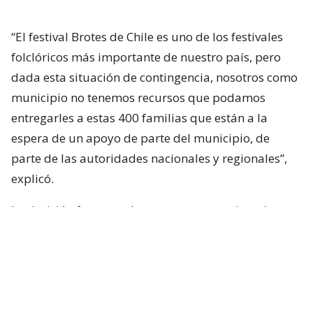
“El festival Brotes de Chile es uno de los festivales
folclóricos más importante de nuestro país, pero
dada esta situación de contingencia, nosotros como
municipio no tenemos recursos que podamos
entregarles a estas 400 familias que están a la
espera de un apoyo de parte del municipio, de
parte de las autoridades nacionales y regionales”,
explicó.
La decisión fue tomada tras reportarse situaciones
desesperadas, como lo ocurrido en el sector
Arboleda de Angol, donde la subida del río Rehue
dejó 373 casas inundadas y una estela de
impotencia y dolor entre las familias que perdieron
todos sus enseres.