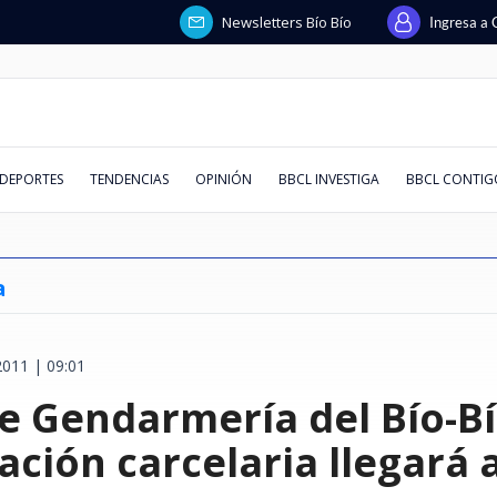
Newsletters Bío Bío
Ingresa a 
DEPORTES
TENDENCIAS
OPINIÓN
BBCL INVESTIGA
BBCL CONTIG
a
2011 | 09:01
steban busca
ja por
spaña,
ando en
 con la
que reformar
cios
Coquimbo vs
Intento de asalto afectó a
Ataque con explosivos lanzados
Huawei responde a solicitud de
Quién era Jorge Messi: la
Chile deja atrás a España,
Conversar la lectura
El "Factor Mera": el ministro de
De los 30 °C a los -8 °C: revisa
Juzgado decr
Comunidad Pa
Kast evita a
Superclásico
La chilena qu
Cuando la pie
"Hueón, tene
Emiten Alert
de Gendarmería del Bío-B
lones
y se reúne con
 en
aldés marcó
uro posible
 que leerla
eo extorsivo
ra juegan y
escolta de exministro Luis
desde drones dejó un policía
liquidación en Chile: afirma que
historia del padre de Lionel y su
Francia y Argentina en
la Corte de Santiago que siempre
AQUÍ el pronóstico de la DMC
preventiva p
dichos de emb
Ley Karin per
Colo derrotó
para ir a Mia
vitrina: ref
Silber devela
falla en cint
irregulares a
rismo y entra
 para Vélez
una madre y
de fiscales
o?
Cordero en Vitacura: hay 5
muerto en Colombia
fue retirada y que deuda estaba
rol clave en carrera del crack
recuperación del turismo y entra
vota a favor de los Lavín-Barriga
para este fin de semana en Chile
de secuestrar
muertos en G
leyes se pue
invicto en el
vida de millo
cultural ucr
entre Vargas
alpinismo: r
detenidos
pagada
argentino
al top 10 mundial
Santa Bárbar
evidencia"
serlo"
Migueles
afectados
ción carcelaria llegará 