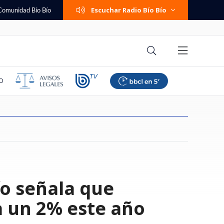
Escuchar Radio Bío Bío
Comunidad Bío Bío
O
eta prisión
lestina responde a
poyar suspensión de
 femenino: Colo
e cambió su trabajo
dra se niega a ser
mos familia":
a de seguridad por
Una persona fallecida y tres
Hunter Biden revela que cáncer
Banco Falabella anuncia cuenta
Paliza en Talcahuano: Everton
Ítalo Zúñiga recuerda los años
¿Cambio de política migratoria o
Trama penal contra AIEP:
Se viene el horario de verano
ío señala que
ara sujeto acusado
ajador israelí por
o afirma que "las
 a La U y mantuvo su
mi: "Te entrega la
ormas del patrimonio
 ante fiscalía pelea
a de escalada y
lesionados deja accidente en
de Joe Biden hizo metástasis a
corriente con apertura online y
goleó a Huachipato y recuperó
en que odió el "me están
continuidad incómoda?
querella destapa
2026: revisa cuándo será el
 y violar a mujer en
aza: "Carecen de
den perfeccionar"
 torneo
nario, pero sin
aniano
 y Lagos por pagos a
evisa aquí modelos
ruta que conecta Talca y San
los huesos: "Es doloroso y
mantención $0 permanente
terreno en la Liga de Primera
hueveando": "Sentía que era
contradicciones sobre los
cambio de hora según nuevo
a
Clemente
debilitante"
bullying"
pagarés de miles de alumnos
decreto
a un 2% este año