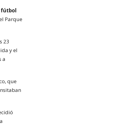
 fútbol
del Parque
s 23
ida y el
s a
co, que
ansitaban
ecidió
la