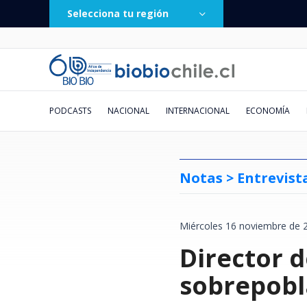
Selecciona tu región
PODCASTS
NACIONAL
INTERNACIONAL
ECONOMÍA
Notas >
Entrevist
Miércoles 16 noviembre de 
Vecinos de Valdivia denuncian
Caída de helicóptero deja cuatro
Fue lanzada hace 2 días:
Un balón provocó un accidente
Doctora Cordero y el fin de su
El conflicto "postergado" entre
El millonario negocio de la
Pronostican ciclón extratropical
Municipio de San E
Lautaro Carmona via
Chile deja atrás a E
Chileno sigue brill
Obra de danza sueña
Presidente, no hay 
"He grabado sus su
Va por TV abierta: 
escasez de pellet durante las
muertos en Río de Janeiro: tres
plataforma "Sin fachadas" suma
vehicular: la insólita situación
relación con Eduardo Fuentes:
Europa y Rusia
jurisprudencia: la pugna entre
para esta semana en el centro y
Director 
recuperar $171 mil
tercera vez a Cuba 
Francia y Argentina
Argentina: Diego V
esperanza de un fut
la Constitución: hay
numeritos": el corr
La Serena ¿A qué ho
últimas semanas en plena
eran turistas colombianas
más de 200 denuncias por
que se vivió en el fútbol
"Me tenía odio y envidia. Me
Poder Judicial y firma que acusa
sur: revisa las zonas afectadas
vinculados a pagos 
Miguel Díaz-Canel
recuperación del tu
golazo de tiro libre
desde la mirada de 
que llegó a cientos 
dónde verlo en viv
temporada de frío
comercios ilegales
uruguayo
detestaba"
exclusión
empresa
al top 10 mundial
ante Boca
su hijo
sobrepobla