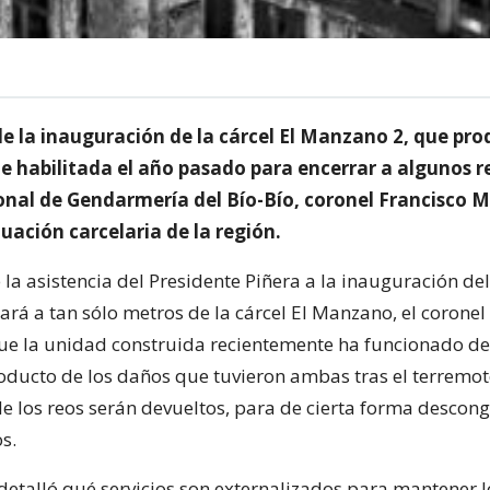
de la inauguración de la cárcel El Manzano 2, que pro
 habilitada el año pasado para encerrar a algunos re
onal de Gendarmería del Bío-Bío, coronel Francisco M
ituación carcelaria de la región.
 la asistencia del Presidente Piñera a la inauguración de
ará a tan sólo metros de la cárcel El Manzano, el coronel
ue la unidad construida recientemente ha funcionado d
roducto de los daños que tuvieron ambas tras el terremot
e los reos serán devueltos, para de cierta forma descon
s.
 detalló qué servicios son externalizados para mantener l