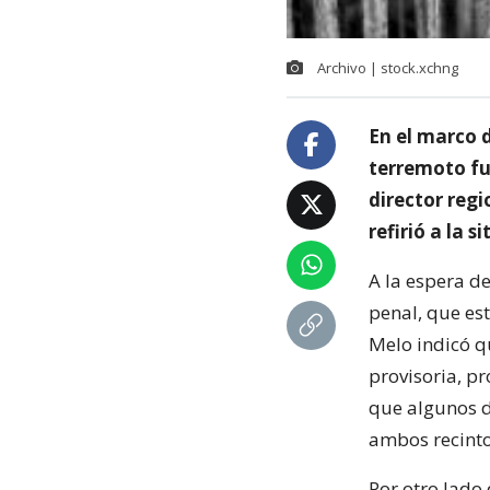
Archivo | stock.xchng
En el marco 
terremoto fue
director regi
refirió a la s
A la espera de
penal, que est
Melo indicó q
provisoria, p
que algunos d
ambos recinto
Por otro lado