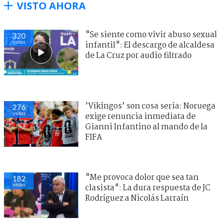
VISTO AHORA
"Se siente como vivir abuso sexual
320
visitas
infantil": El descargo de alcaldesa
de La Cruz por audio filtrado
’Vikingos’ son cosa seria: Noruega
276
visitas
exige renuncia inmediata de
Gianni Infantino al mando de la
FIFA
"Me provoca dolor que sea tan
182
visitas
clasista": La dura respuesta de JC
Rodríguez a Nicolás Larraín