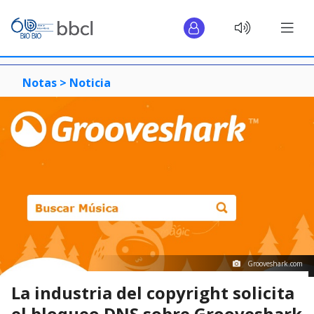
Notas >
Noticia
Grooveshark.com
La industria del copyright solicita
el bloqueo DNS sobre Grooveshark