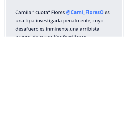
Camila “ cuota“ Flores
@Cami_FloresO
es
una tipa investigada penalmente, cuyo
desafuero es inminente,una arribista
punga, de cuyos líos familiares
impresentables y descarados hemos sido
testigos obligados, no le llega ni a la suela
de un zapato de la gran
@DignidadFabiola
https://t.co/pIVvJkoVyP
— Carmen Hertz (@carmen_hertz)
August
6, 2026
Lee también...