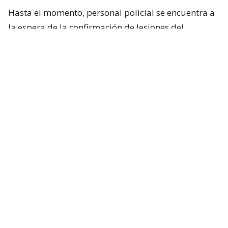
Hasta el momento, personal policial se encuentra a
la espera de la confirmación de lesiones del
conductor de la motocicleta, así como las
instrucciones de fiscalía.
Francisca García-Huidobro habló con
el periodista
En medio del programa de Chilevisión,
Francisca
García-Huidobro mencionó que habló
directamente con el periodista. “Él está bien,
está con su mamá, está con Juan Pablo
González, quien es su productor ejecutivo del
matinal (Mucho Gusto). Está muy afectado
”.
Además, confirmó que el periodista
registró 0,0 en