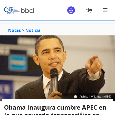
Notas >
Noticia
Archivo | Wikimedia (RBB)
Obama inaugura cumbre APEC en
la que acuerdo transpacífico se