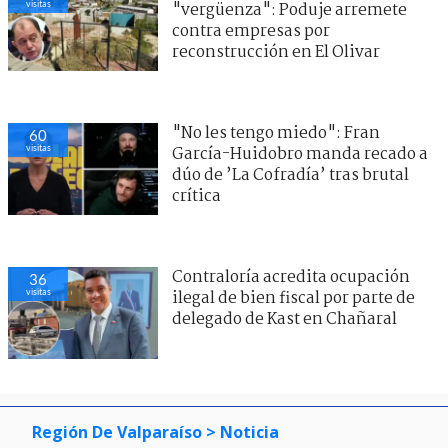
visitas
"vergüenza": Poduje arremete
contra empresas por
reconstrucción en El Olivar
"No les tengo miedo": Fran
60
visitas
García-Huidobro manda recado a
dúo de ’La Cofradía’ tras brutal
crítica
Contraloría acredita ocupación
36
visitas
ilegal de bien fiscal por parte de
delegado de Kast en Chañaral
Región De Valparaíso
> Noticia