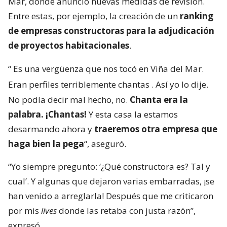
Mar, donde anunció nuevas medidas de revisión.
Entre estas, por ejemplo, la creación de un
ranking
de empresas constructoras para la adjudicación
de proyectos habitacionales
.
“
Es una vergüenza que nos tocó en Viña del Mar.
Eran perfiles terriblemente chantas
. Así yo lo dije.
No podía decir mal hecho, no.
Chanta era la
palabra. ¡Chantas!
Y esta casa la estamos
desarmando ahora y
traeremos otra empresa que
haga bien la pega
“, aseguró.
“Yo siempre pregunto: ‘¿Qué constructora es? Tal y
cual’. Y algunas que dejaron varias embarradas, ¡se
han venido a arreglarla! Después que me criticaron
por mis
lives
donde las retaba con justa razón”,
expresó.