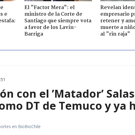
de
El "Factor Mera": el
Revelan iden
s e
ministro de la Corte de
empresario p
estafa:
Santiago que siempre vota
retener y am
a favor de los Lavín-
muerte a niño
Barriga
al "rin raja"
:51
ón con el ’Matador’ Sala
como DT de Temuco y ya h
portes en BioBioChile