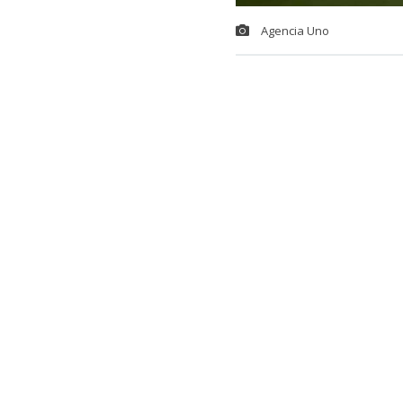
Agencia Uno
La derrota an
Deportes Te
Sanhueza
co
El golpe fue 
frente al ‘Le
equipo cuesti
complejo mo
“
Es el peor p
Colo.