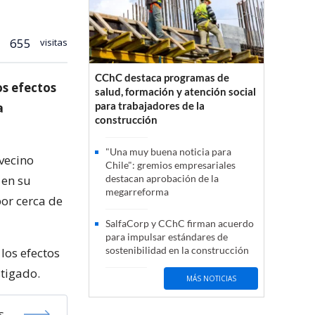
655
visitas
CChC destaca programas de
os efectos
salud, formación y atención social
para trabajadores de la
a
construcción
"Una muy buena noticia para
 vecino
Chile": gremios empresariales
 en su
destacan aprobación de la
megarreforma
por cerca de
SalfaCorp y CChC firman acuerdo
para impulsar estándares de
sostenibilidad en la construcción
los efectos
stigado.
MÁS NOTICIAS
s