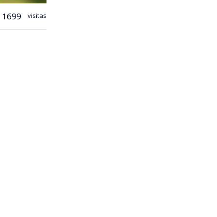
1699
visitas
ebre en
 de
Arturo
tundente 4-1
 dejó al
 el
n con Colo