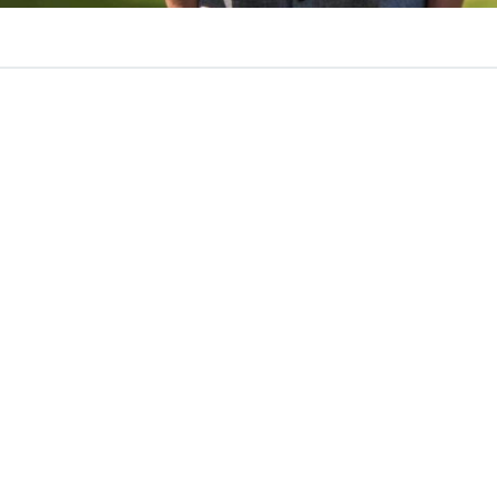
VER RESUMEN
te Deportes Copiapó terminó marcando un punto de qui
muco
. El cuadro albiverde confirmó este jueves la salida
mo entrenador.
fuerte. El pasado fin de semana, Temuco cayó por un con
ón de Atacama’ en el estadio Germán Becker, resultado que
onado y al entrenador asumiendo la responsabilidad por
mento.
artido desde que estamos acá
“, decía el otrora campeó