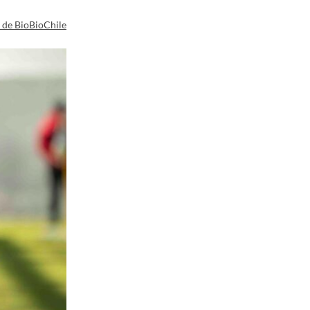
a de BioBioChile