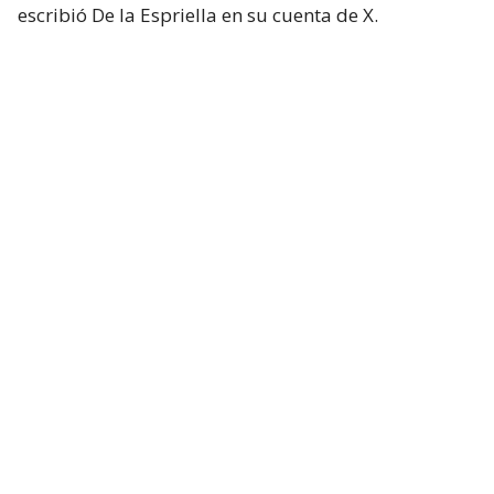
escribió De la Espriella en su cuenta de X.
Lee también...
De la Espriella promete lucha sin
tregua a "narcoterrorismo" y
fumigar cultivos ilícitos
Más ataques
A menos de un día de la investidura del nuevo
presidente de Colombia, otros ataques con
explosivos se han perpetrado en diferentes partes
del país.
El gobernador de Antioquia, Andrés Julián Rendón,