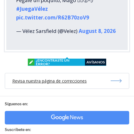
Pegale un poquito, Mago 🧙‍♂️😮‍💨
#JuegaVélez
pic.twitter.com/R62B70zoV9
— Vélez Sarsfield (@Velez)
August 8, 2026
¿ENCONTRASTE UN
AVÍSANOS
ERROR?
Revisa nuestra página de correcciones
Síguenos en:
Suscríbete en: