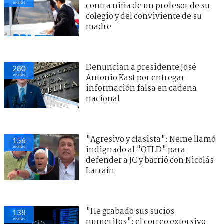
visitas
contra niña de un profesor de su
colegio y del conviviente de su
madre
Denuncian a presidente José
280
visitas
Antonio Kast por entregar
información falsa en cadena
nacional
"Agresivo y clasista": Neme llamó
156
visitas
indignado al "QTLD" para
defender a JC y barrió con Nicolás
Larraín
"He grabado sus sucios
138
visitas
numeritos": el correo extorsivo