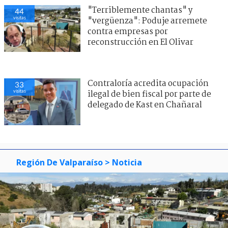
"Terriblemente chantas" y
44
visitas
"vergüenza": Poduje arremete
contra empresas por
reconstrucción en El Olivar
Contraloría acredita ocupación
33
visitas
ilegal de bien fiscal por parte de
delegado de Kast en Chañaral
Región De Valparaíso
> Noticia