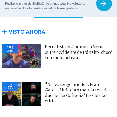
VISTO AHORA
Periodista José Antonio Neme
191
visitas
sufre accidente de tránsito: chocó
con motociclista
"No les tengo miedo": Fran
52
visitas
García-Huidobro manda recado a
dúo de ’La Cofradía’ tras brutal
crítica