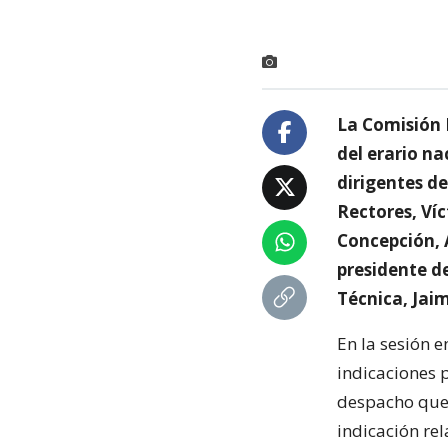
La Comisión E
del erario na
dirigentes de
Rectores, Víc
Concepción, 
presidente d
Técnica, Jaim
En la sesión e
indicaciones p
despacho qued
indicación re