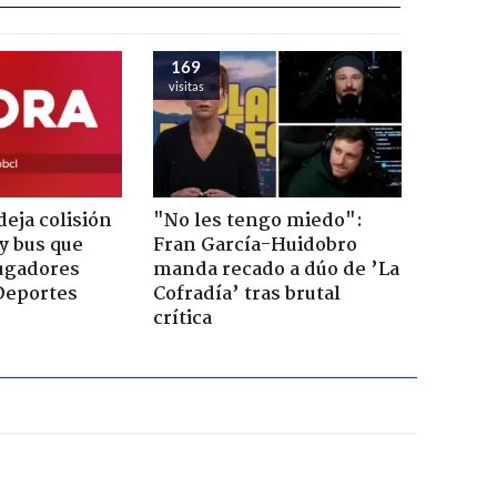
169
visitas
eja colisión
"No les tengo miedo":
y bus que
Fran García-Huidobro
jugadores
manda recado a dúo de ’La
Deportes
Cofradía’ tras brutal
crítica