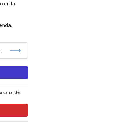
o en la
ienda,
s
o canal de