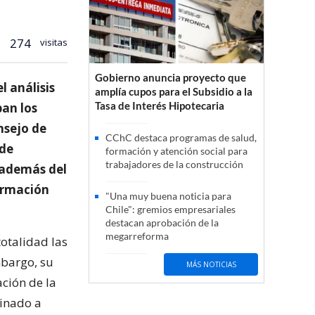
274
visitas
Gobierno anuncia proyecto que
l análisis
amplía cupos para el Subsidio a la
Tasa de Interés Hipotecaria
pan los
nsejo de
CChC destaca programas de salud,
 de
formación y atención social para
trabajadores de la construcción
 además del
Formación
"Una muy buena noticia para
Chile": gremios empresariales
destacan aprobación de la
megarreforma
totalidad las
mbargo, su
MÁS NOTICIAS
ción de la
tinado a