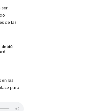
 ser
ado
es de las
d debió
oré
 en las
nlace para