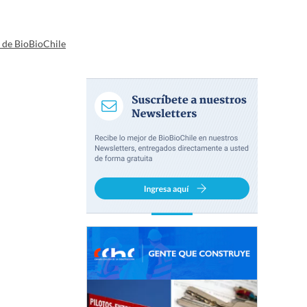
a de BioBioChile