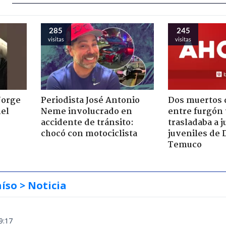
285
245
visitas
visitas
Jorge
Periodista José Antonio
Dos muertos d
nel
Neme involucrado en
entre furgón 
accidente de tránsito:
trasladaba a 
chocó con motociclista
juveniles de 
Temuco
aíso
> Noticia
9:17