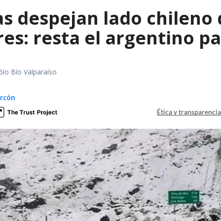
as despejan lado chileno
es: resta el argentino p
Bío Bío Valparaíso
arcón
Ética y transparenci