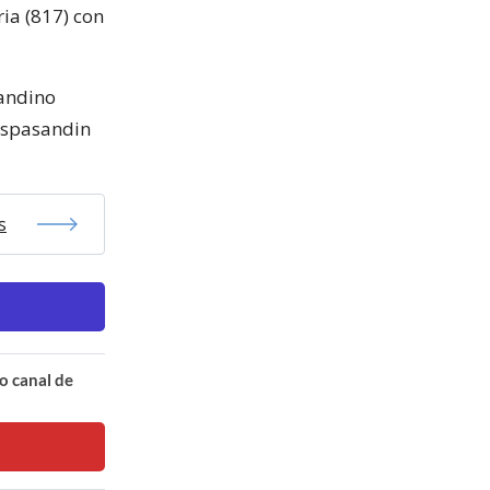
ria (817) con
sandino
 Espasandin
s
o canal de