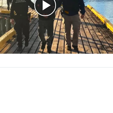
VER RESUMEN
a Antártica Chilena, la Policía de Investigaciones (PDI), en
con la Autoridad Marítima,
detuvo a un hombre de 46 a
fugo de la justicia y es investigado por el delito de pro