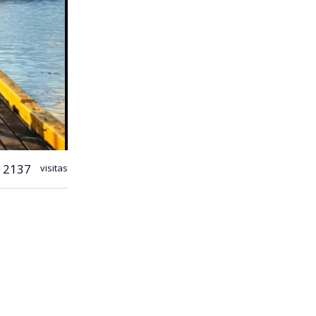
2137
visitas
ños que se
mover la