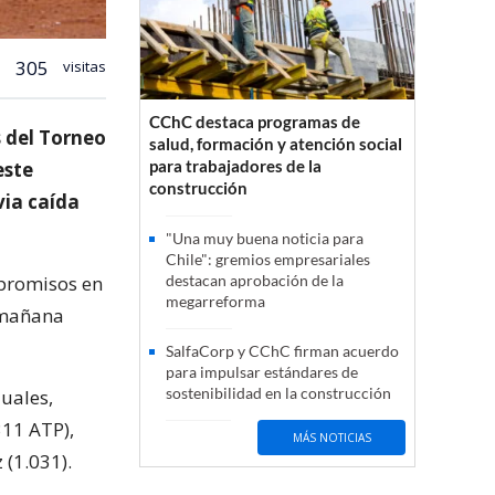
305
visitas
CChC destaca programas de
 del Torneo
salud, formación y atención social
para trabajadores de la
este
construcción
via caída
"Una muy buena noticia para
Chile": gremios empresariales
mpromisos en
destacan aprobación de la
megarreforma
a mañana
SalfaCorp y CChC firman acuerdo
para impulsar estándares de
sostenibilidad en la construcción
duales,
311 ATP),
MÁS NOTICIAS
 (1.031).