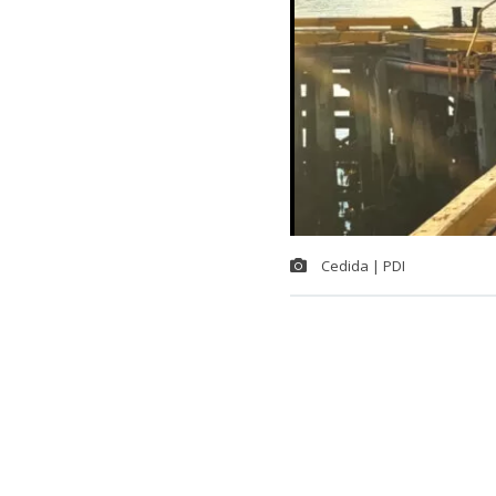
Cedida | PDI
En la provinci
coordinación 
encontraba pró