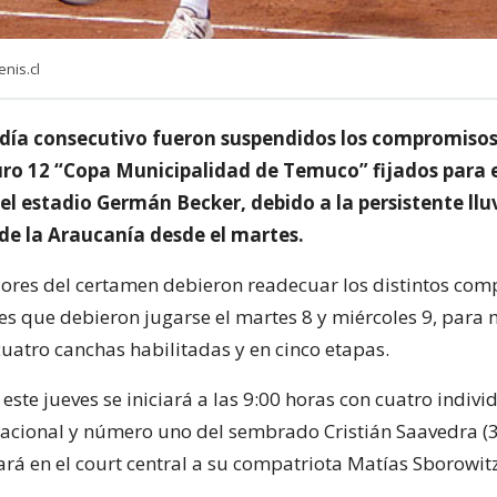
nis.cl
día consecutivo fueron suspendidos los compromisos
uro 12 “Copa Municipalidad de Temuco” fijados para 
el estadio Germán Becker, debido a la persistente llu
 de la Araucanía desde el martes.
ores del certamen debieron readecuar los distintos co
les que debieron jugarse el martes 8 y miércoles 9, par
cuatro canchas habilitadas y en cinco etapas.
este jueves se iniciará a las 9:00 horas con cuatro indivi
nacional y número uno del sembrado Cristián Saavedra (
rá en el court central a su compatriota Matías Sborowitz