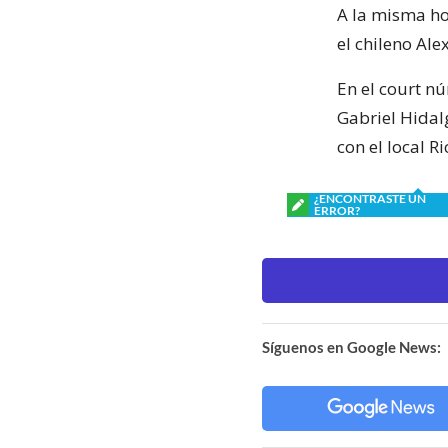
A la misma hor
el chileno Alex
En el court nú
Gabriel Hidal
con el local R
¿ENCONTRASTE UN
ERROR?
Síguenos en Google News: