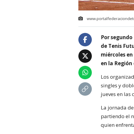
www.portalfederaciondete
Por segundo 
de Tenis Fut
miércoles en 
en la Región
Los organizad
singles y dob
jueves en las 
La jornada de 
partiendo el 
quien enfrenta