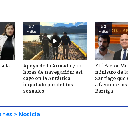
57
53
visitas
visitas
 a la
Apoyo de la Armada y 10
El "Factor Me
o
horas de navegación: así
ministro de l
cayó en la Antártica
Santiago que
imputado por delitos
a favor de lo
sexuales
Barriga
anes
> Noticia