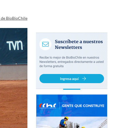
a de BioBioChile