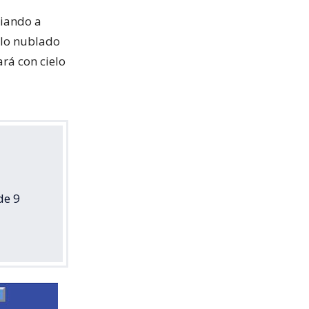
riando a
elo nublado
ará con cielo
de 9