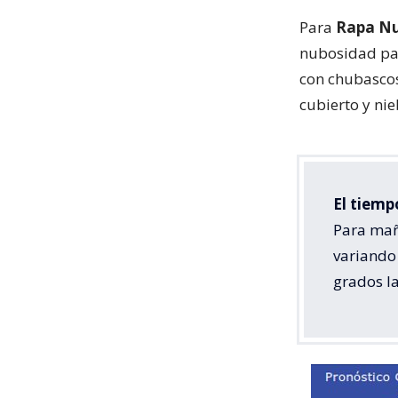
Para
Rapa Nu
nubosidad par
con chubascos
cubierto y ni
El tiem
Para mañ
variando
grados l