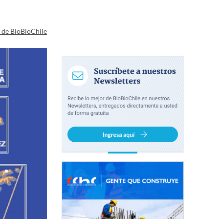
a de BioBioChile