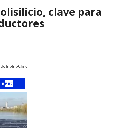
isilicio, clave para
nductores
a de BioBioChile