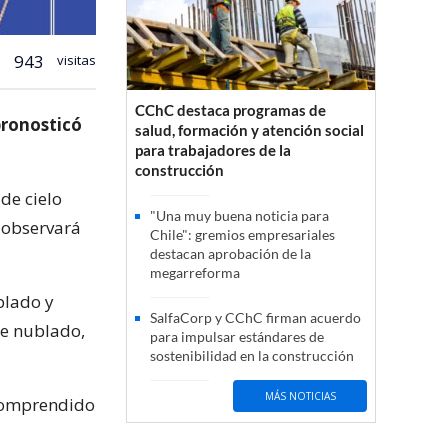
943
visitas
CChC destaca programas de
pronosticó
salud, formación y atención social
para trabajadores de la
construcción
 de cielo
"Una muy buena noticia para
e observará
Chile": gremios empresariales
destacan aprobación de la
megarreforma
blado y
SalfaCorp y CChC firman acuerdo
te nublado,
para impulsar estándares de
sostenibilidad en la construcción
MÁS NOTICIAS
 comprendido