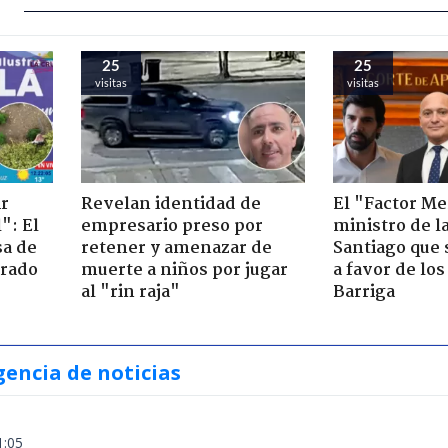
25
25
visitas
visitas
ir
Revelan identidad de
El "Factor Me
": El
empresario preso por
ministro de l
sa de
retener y amenazar de
Santiago que
trado
muerte a niños por jugar
a favor de lo
al "rin raja"
Barriga
gencia de noticias
1:05