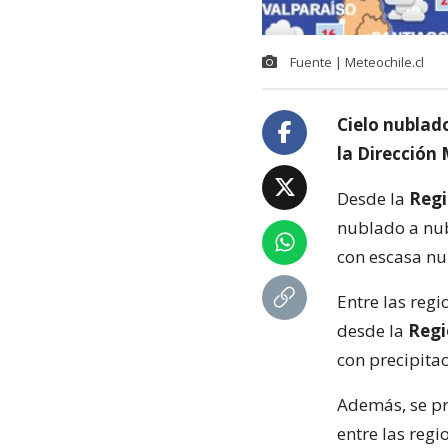
Fuente | Meteochile.cl
Cielo nublad
la Dirección
Desde la
Reg
nublado a nub
con escasa n
Entre las reg
desde la
Regi
con precipita
Además, se pr
entre las reg