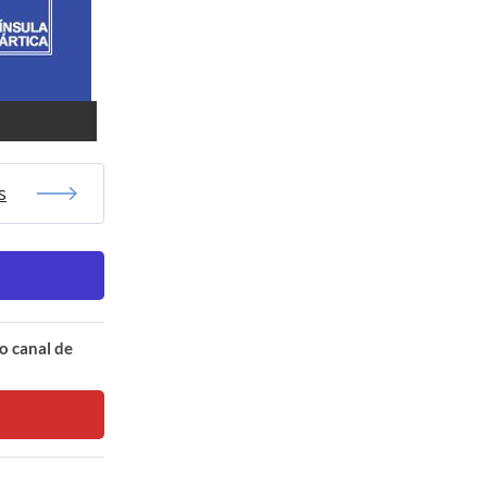
s
o canal de